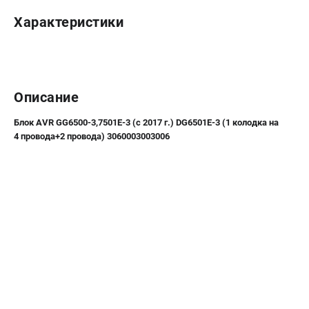
Новости
Характеристики
Юридическим лицам
Контакты
Бонусная программа
Способы оплаты
Описание
Как нас найти
Блок AVR GG6500-3,7501E-3 (с 2017 г.) DG6501E-3 (1 колодка на
КАТАЛОГ
4 провода+2 провода) 3060003003006
Аккумуляторная техника
Генераторы электричества
Двигатели
Запасные части
Мотоблоки
Мотопомпы
Принадлежности и акссесуары
Садовая техника
Сварочное оборудование