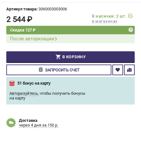
СРАВНЕНИЕ
(
0
)
Артикул товара:
3060003003006
В наличии: 2 шт.
2 544 ₽
в магазинах
ИЗБРАННОЕ
(
0
)
Скидка 127 ₽
После авторизации
МАГАЗИНЫ
СЕРВИС
В КОРЗИНУ
ПОДДЕРЖКА
ЗАПРОСИТЬ СЧЕТ
Сервисный центр
51 бонус на карту
Гарантия Champion
Авторизуйтесь
,
чтобы получить бонусы
Нашли дешевле?
на карту
Политика обработки персональных данных
ИНФОРМАЦИЯ
Доставка
через 4 дня за 150 р.
О компании
О бренде