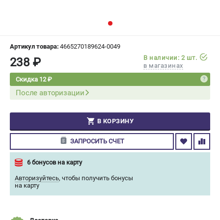
СРАВНЕНИЕ
(
0
)
ИЗБРАННОЕ
(
0
)
Артикул товара:
4665270189624-0049
В наличии: 2 шт.
238 ₽
МАГАЗИНЫ
в магазинах
Скидка 12 ₽
СЕРВИС
После авторизации
ПОДДЕРЖКА
В КОРЗИНУ
Сервисный центр
Гарантия Champion
ЗАПРОСИТЬ СЧЕТ
Нашли дешевле?
Политика обработки персональных данных
6 бонусов на карту
Авторизуйтесь
,
чтобы получить бонусы
на карту
ИНФОРМАЦИЯ
О компании
О бренде