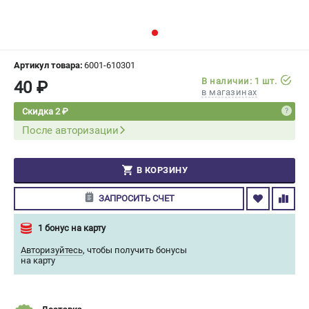
СРАВНЕНИЕ
(
0
)
ИЗБРАННОЕ
(
0
)
Артикул товара:
6001-610301
В наличии: 1 шт.
40 ₽
МАГАЗИНЫ
в магазинах
Скидка 2 ₽
СЕРВИС
После авторизации
ПОДДЕРЖКА
В КОРЗИНУ
Сервисный центр
Гарантия Champion
ЗАПРОСИТЬ СЧЕТ
Нашли дешевле?
Политика обработки персональных данных
1 бонус на карту
Авторизуйтесь
,
чтобы получить бонусы
на карту
ИНФОРМАЦИЯ
О компании
О бренде