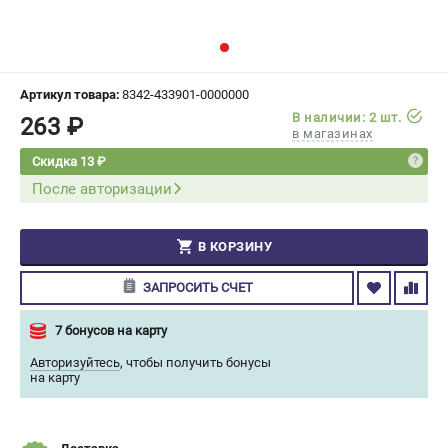
СРАВНЕНИЕ
(
0
)
ИЗБРАННОЕ
(
0
)
Артикул товара:
8342-433901-0000000
В наличии: 2 шт.
263 ₽
МАГАЗИНЫ
в магазинах
Скидка 13 ₽
СЕРВИС
После авторизации
ПОДДЕРЖКА
В КОРЗИНУ
Сервисный центр
Гарантия Champion
ЗАПРОСИТЬ СЧЕТ
Нашли дешевле?
Политика обработки персональных данных
7 бонусов на карту
Авторизуйтесь
,
чтобы получить бонусы
на карту
ИНФОРМАЦИЯ
О компании
О бренде