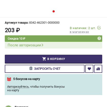
СРАВНЕНИЕ
(
0
)
ИЗБРАННОЕ
(
0
)
Артикул товара:
8342-462301-0000000
В наличии: 2 шт.
203 ₽
МАГАЗИНЫ
в магазинах
Скидка 10 ₽
СЕРВИС
После авторизации
ПОДДЕРЖКА
В КОРЗИНУ
Сервисный центр
Гарантия Champion
ЗАПРОСИТЬ СЧЕТ
Нашли дешевле?
Политика обработки персональных данных
5 бонусов на карту
Авторизуйтесь
,
чтобы получить бонусы
на карту
ИНФОРМАЦИЯ
О компании
О бренде