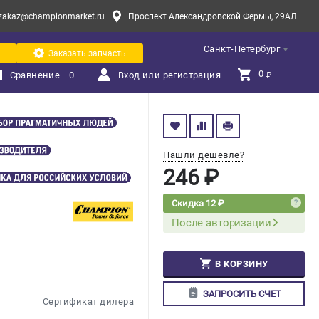
zakaz@championmarket.ru
Проспект Александровской Фермы, 29АЛ
Санкт-Петербург
Заказать запчасть
0 
Сравнение
0
Вход или регистрация
₽
Нашли дешевле?
246 ₽
Скидка 12 ₽
После авторизации
В КОРЗИНУ
ЗАПРОСИТЬ СЧЕТ
Сертификат дилера