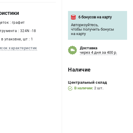
ристики
6 бонусов на карту
еток : графит
Авторизуйтесь
,
чтобы получить бонусы
трумента : 324N -18
на карту
в упаковке, шт : 1
Доставка
исок характеристик
через 4 дня за 400 р.
Наличие
Центральный склад
В наличии:
2 шт.