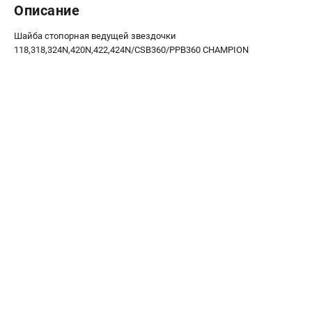
Описание
Новости
Юридическим лицам
Шайба стопорная ведущей звездочки
Контакты
118,318,324N,420N,422,424N/CSB360/PPB360 CHAMPION
Бонусная программа
Способы оплаты
Как нас найти
КАТАЛОГ
Аккумуляторная техника
Генераторы электричества
Двигатели
Запасные части
Мотоблоки
Мотопомпы
Принадлежности и акссесуары
Садовая техника
Сварочное оборудование