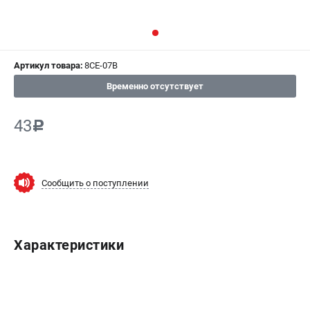
СРАВНЕНИЕ
(
0
)
ИЗБРАННОЕ
(
0
)
Артикул товара:
8CE-07B
МАГАЗИНЫ
Временно отсутствует
СЕРВИС
43
c
ПОДДЕРЖКА
Сервисный центр
Сообщить о поступлении
Гарантия Champion
Нашли дешевле?
Политика обработки персональных данных
Характеристики
ИНФОРМАЦИЯ
О компании
О бренде