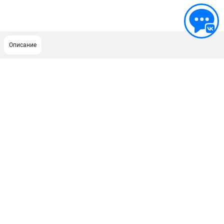
Описание
ПОДДЕРЖКА
Сервисный центр
Гарантия Champion
Нашли дешевле?
Политика обработки персональных данных
ИНФОРМАЦИЯ
О компании
О бренде