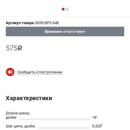
СРАВНЕНИЕ
(
0
)
ИЗБРАННОЕ
(
0
)
Артикул товара:
B050-BP2-64E
Временно отсутствует
МАГАЗИНЫ
575
c
СЕРВИС
ПОДДЕРЖКА
Сообщить о поступлении
Сервисный центр
Гарантия Champion
Нашли дешевле?
Политика обработки персональных данных
Характеристики
ИНФОРМАЦИЯ
Длина шины,
дюйм
18"
О компании
Шаг цепи, дюйм
0,325’’
О бренде