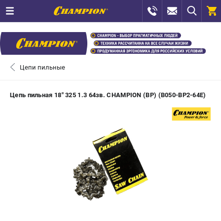
0 
₽
САНКТ-ПЕТЕРБУРГ
Цепи пильные
+7 (812) 448-13-08
- ЗАКАЗ ИЗДЕЛИЙ
Цепь пильная 18" 325 1.3 64зв. CHAMPION (BP) (B050-BP2-64E)
+7 (8112) 59-12-69
- ЗАКАЗ ЗАПЧАСТЕЙ
ЗАКАЗАТЬ ЗАПЧАСТЬ
ВХОД ИЛИ РЕГИСТРАЦИЯ
КАТАЛОГ
АКЦИИ