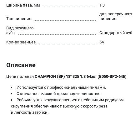
Новости
Ширина паза, мм
1.3
Юридическим лицам
для поперечного
Тип пиления
пиления
Контакты
Вид режущего
Бонусная программа
зуба
Стандартный зуб
Способы оплаты
Кол-во звеньев
64
Как нас найти
КАТАЛОГ
Описание
Аккумуляторная техника
Цепь пильная
CHAMPION (BP) 18" 325 1.3 64зв. (B050-BP2-64E)
Генераторы электричества
Двигатели
Используется с профессиональными пилами.
Отличается высокой производительностью.
Запасные части
Рабочие углы режущих звеньев с небольшим радиусом
Мотоблоки
скругления обеспечивают высокую скорость реза
Мотопомпы
и легкость заточки.
Принадлежности и акссесуары
Садовая техника
Сварочное оборудование