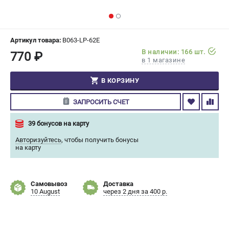
СРАВНЕНИЕ
(
0
)
ИЗБРАННОЕ
(
0
)
Артикул товара:
B063-LP-62E
В наличии: 166 шт.
770 ₽
в 1 магазине
МАГАЗИНЫ
В КОРЗИНУ
СЕРВИС
ЗАПРОСИТЬ СЧЕТ
ПОДДЕРЖКА
39 бонусов на карту
Сервисный центр
Авторизуйтесь
,
чтобы получить бонусы
Гарантия Champion
на карту
Нашли дешевле?
Политика обработки персональных данных
Самовывоз
Доставка
10 August
через 2 дня за 400 р.
ИНФОРМАЦИЯ
О компании
О бренде