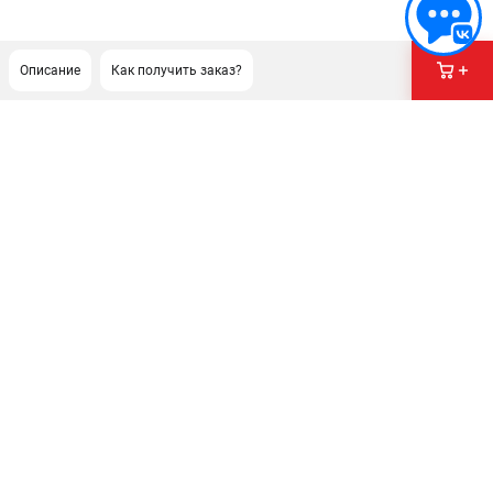
Описание
Как получить заказ?
ПОДДЕРЖКА
Сервисный центр
Гарантия Champion
Нашли дешевле?
Политика обработки персональных данных
ИНФОРМАЦИЯ
О компании
О бренде
Новости