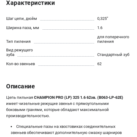
Характеристики
Новости
Юридическим лицам
Шаг цепи, дюйм
0,325’’
Контакты
Ширина паза, мм
1.6
Бонусная программа
Способы оплаты
для поперечного
Тип пиления
пиления
Как нас найти
Вид режущего
зуба
Стандартный зуб
КАТАЛОГ
Кол-во звеньев
62
Аккумуляторная техника
Генераторы электричества
Двигатели
Описание
Запасные части
Цепь пильная
CHAMPION PRO (LP) 325 1.6 62зв. (B063-LP-62E)
Мотоблоки
имеет чизельные режущие звенья с прямоугольными
Мотопомпы
боковыми гранями, которые обладают максимальной
Принадлежности и акссесуары
производительностью.
Садовая техника
Специальные пазы на хвостовиках соединительных
Сварочное оборудование
звеньев обеспечивают дополнительную смазку шарниров