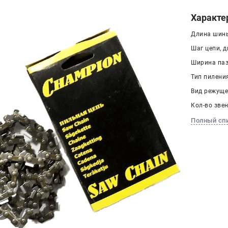
Характе
Длина шины
Шаг цепи, дю
Ширина паза
Тип пилени
Вид режуще
Кол-во звен
Полный сп