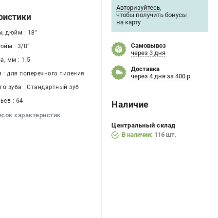
Авторизуйтесь
,
чтобы получить бонусы
ристики
на карту
, дюйм : 18"
Самовывоз
йм : 3/8’’
через 3 дня
, мм : 1.5
Доставка
я : для поперечного пиления
через 4 дня за 400 р.
го зуба : Стандартный зуб
ьев : 64
Наличие
исок характеристик
Центральный склад
В наличии:
116 шт.