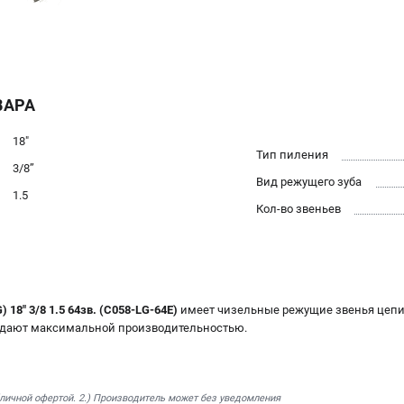
ВАРА
18"
Тип пиления
3/8’’
Вид режущего зуба
1.5
Кол-во звеньев
18" 3/8 1.5 64зв. (C058-LG-64E)
имеет чизельные режущие звенья цеп
адают максимальной производительностью.
бличной офертой. 2.) Производитель может без уведомления