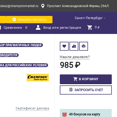
zakaz@championmarket.ru
Проспект Александровской Фермы, 29АЛ
Санкт-Петербург
Заказать запчасть
0 
Сравнение
0
Вход или регистрация
₽
Нашли дешевле?
985 ₽
В КОРЗИНУ
ЗАПРОСИТЬ СЧЕТ
Сертификат дилера
49 бонусов на карту