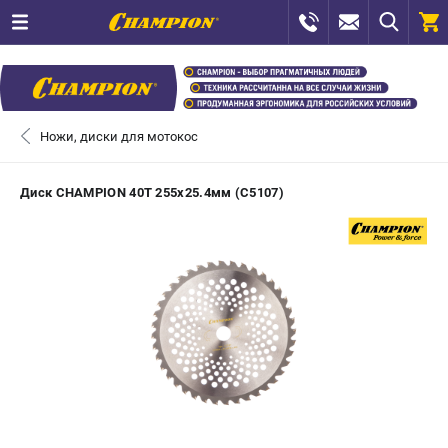
0 
₽
САНКТ-ПЕТЕРБУРГ
Ножи, диски для мотокос
+7 (812) 448-13-08
- ЗАКАЗ ИЗДЕЛИЙ
Диск CHAMPION 40Т 255х25.4мм (C5107)
+7 (8112) 59-12-69
- ЗАКАЗ ЗАПЧАСТЕЙ
ЗАКАЗАТЬ ЗАПЧАСТЬ
ВХОД ИЛИ РЕГИСТРАЦИЯ
КАТАЛОГ
АКЦИИ