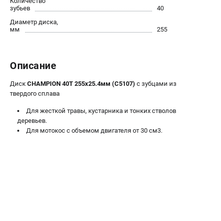
Количество
Новости
зубьев
40
Юридическим лицам
Диаметр диска,
мм
255
Контакты
Бонусная программа
Способы оплаты
Описание
Как нас найти
Диск
CHAMPION 40Т 255х25.4мм (C5107)
с зубцами из
твердого сплава
КАТАЛОГ
Для жесткой травы, кустарника и тонких стволов
Аккумуляторная техника
деревьев.
Генераторы электричества
Для мотокос с объемом двигателя от 30 см3.
Двигатели
Запасные части
Мотоблоки
Мотопомпы
Принадлежности и акссесуары
Садовая техника
Сварочное оборудование