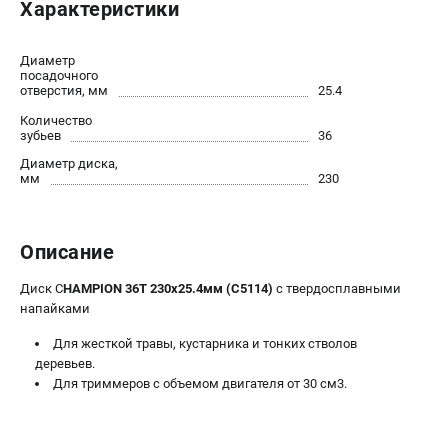
Характеристики
Новости
Юридическим лицам
Диаметр
Контакты
посадочного
отверстия, мм
25.4
Бонусная программа
Способы оплаты
Количество
зубьев
36
Как нас найти
Диаметр диска,
мм
230
КАТАЛОГ
Аккумуляторная техника
Описание
Генераторы электричества
Двигатели
Диск C
HAMPION 36Т 230x25.4мм (C5114)
с твердосплавными
Запасные части
напайками
Мотоблоки
Для жесткой травы, кустарника и тонких стволов
Мотопомпы
деревьев.
Принадлежности и акссесуары
Для триммеров с объемом двигателя от 30 см3.
Садовая техника
Сварочное оборудование