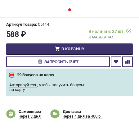
СРАВНЕНИЕ
(
0
)
ИЗБРАННОЕ
(
0
)
Артикул товара:
C5114
В наличии: 27 шт.
588 ₽
в магазинах
МАГАЗИНЫ
В КОРЗИНУ
СЕРВИС
ЗАПРОСИТЬ СЧЕТ
ПОДДЕРЖКА
29 бонусов на карту
Сервисный центр
Авторизуйтесь
,
чтобы получить бонусы
Гарантия Champion
на карту
Нашли дешевле?
Политика обработки персональных данных
Самовывоз
Доставка
через 3 дня
через 4 дня за 400 р.
ИНФОРМАЦИЯ
О компании
О бренде