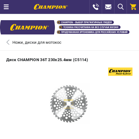
0 
₽
САНКТ-ПЕТЕРБУРГ
Ножи, диски для мотокос
+7 (812) 448-13-08
- ЗАКАЗ ИЗДЕЛИЙ
Диск CHAMPION 36Т 230x25.4мм (C5114)
+7 (8112) 59-12-69
- ЗАКАЗ ЗАПЧАСТЕЙ
ЗАКАЗАТЬ ЗАПЧАСТЬ
ВХОД ИЛИ РЕГИСТРАЦИЯ
КАТАЛОГ
АКЦИИ