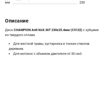
мм
230
Новости
Юридическим лицам
Контакты
Описание
Бонусная программа
Способы оплаты
Диск
CHAMPION Anti-kick 36Т 230х25.4мм (C5122)
с зубцами
из твердого сплава
Как нас найти
Для жесткой травы, кустарника и тонких стволов
КАТАЛОГ
деревьев.
Для мотокос с объемом двигателя от 30 см3.
Аккумуляторная техника
Генераторы электричества
Двигатели
Запасные части
Мотоблоки
Мотопомпы
Принадлежности и акссесуары
Садовая техника
Сварочное оборудование