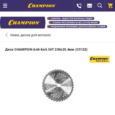
0 
₽
САНКТ-ПЕТЕРБУРГ
Ножи, диски для мотокос
+7 (812) 448-13-08
- ЗАКАЗ ИЗДЕЛИЙ
Диск CHAMPION Anti-kick 36Т 230х25.4мм (C5122)
+7 (8112) 59-12-69
- ЗАКАЗ ЗАПЧАСТЕЙ
ЗАКАЗАТЬ ЗАПЧАСТЬ
ВХОД ИЛИ РЕГИСТРАЦИЯ
КАТАЛОГ
АКЦИИ