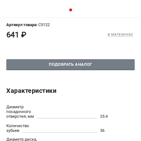
СРАВНЕНИЕ
(
0
)
ИЗБРАННОЕ
(
0
)
Артикул товара:
C5122
641 ₽
в магазинах
МАГАЗИНЫ
СЕРВИС
ПОДОБРАТЬ АНАЛОГ
ПОДДЕРЖКА
Сервисный центр
Гарантия Champion
Характеристики
Нашли дешевле?
Политика обработки персональных данных
Диаметр
посадочного
отверстия, мм
25.4
ИНФОРМАЦИЯ
Количество
О компании
зубьев
36
О бренде
Диаметр диска,