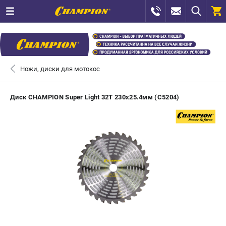
0 
₽
САНКТ-ПЕТЕРБУРГ
Ножи, диски для мотокос
+7 (812) 448-13-08
- ЗАКАЗ ИЗДЕЛИЙ
Диск CHAMPION Super Light 32Т 230х25.4мм (C5204)
+7 (8112) 59-12-69
- ЗАКАЗ ЗАПЧАСТЕЙ
ЗАКАЗАТЬ ЗАПЧАСТЬ
ВХОД ИЛИ РЕГИСТРАЦИЯ
КАТАЛОГ
АКЦИИ