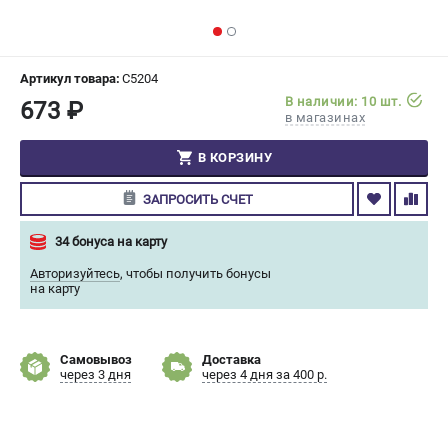
СРАВНЕНИЕ
(
0
)
ИЗБРАННОЕ
(
0
)
Артикул товара:
C5204
В наличии: 10 шт.
673 ₽
в магазинах
МАГАЗИНЫ
В КОРЗИНУ
СЕРВИС
ЗАПРОСИТЬ СЧЕТ
ПОДДЕРЖКА
34 бонуса на карту
Сервисный центр
Авторизуйтесь
,
чтобы получить бонусы
Гарантия Champion
на карту
Нашли дешевле?
Политика обработки персональных данных
Самовывоз
Доставка
через 3 дня
через 4 дня за 400 р.
ИНФОРМАЦИЯ
О компании
О бренде