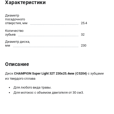
Характеристики
Новости
Юридическим лицам
Диаметр
Контакты
посадочного
отверстия, мм
25.4
Бонусная программа
Способы оплаты
Количество
зубьев
32
Как нас найти
Диаметр диска,
мм
230
КАТАЛОГ
Аккумуляторная техника
Описание
Генераторы электричества
Двигатели
Диск
CHAMPION Super Light 32Т 230х25.4мм (C5204)
с зубцами
Запасные части
из твердого сплава
Мотоблоки
Для любого вида травы.
Мотопомпы
Для мотокос с объемом двигателя от 30 см3.
Принадлежности и акссесуары
Садовая техника
Сварочное оборудование