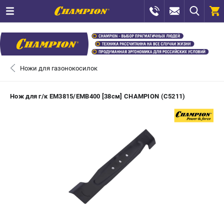
0 
₽
САНКТ-ПЕТЕРБУРГ
Ножи для газонокосилок
+7 (812) 448-13-08
- ЗАКАЗ ИЗДЕЛИЙ
Нож для г/к EM3815/EMB400 [38см] CHAMPION (C5211)
+7 (8112) 59-12-69
- ЗАКАЗ ЗАПЧАСТЕЙ
ЗАКАЗАТЬ ЗАПЧАСТЬ
ВХОД ИЛИ РЕГИСТРАЦИЯ
КАТАЛОГ
АКЦИИ