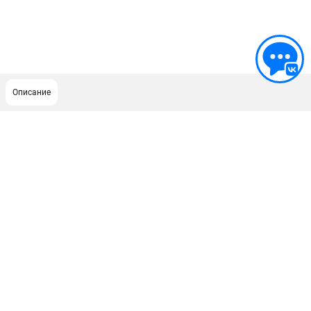
Описание
ПОДДЕРЖКА
Сервисный центр
Гарантия Champion
Нашли дешевле?
Политика обработки персональных данных
ИНФОРМАЦИЯ