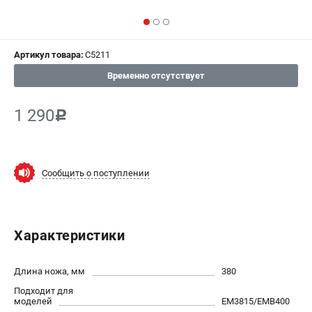
СРАВНЕНИЕ
(
0
)
ИЗБРАННОЕ
(
0
)
Артикул товара:
C5211
Временно отсутствует
МАГАЗИНЫ
1 290
c
СЕРВИС
ПОДДЕРЖКА
Сообщить о поступлении
Сервисный центр
Гарантия Champion
Нашли дешевле?
Политика обработки персональных данных
Характеристики
ИНФОРМАЦИЯ
Длина ножа, мм
380
О компании
Подходит для
моделей
EM3815/EMB400
О бренде