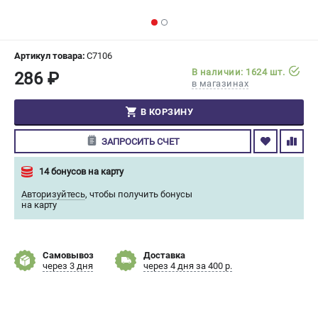
СРАВНЕНИЕ
(
0
)
ИЗБРАННОЕ
(
0
)
Артикул товара:
C7106
В наличии: 1624 шт.
286 ₽
в магазинах
МАГАЗИНЫ
В КОРЗИНУ
СЕРВИС
ЗАПРОСИТЬ СЧЕТ
ПОДДЕРЖКА
14 бонусов на карту
Сервисный центр
Авторизуйтесь
,
чтобы получить бонусы
Гарантия Champion
на карту
Нашли дешевле?
Политика обработки персональных данных
Самовывоз
Доставка
через 3 дня
через 4 дня за 400 р.
ИНФОРМАЦИЯ
О компании
О бренде