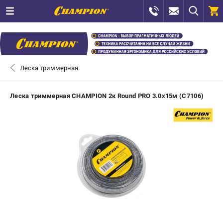
0 
₽
САНКТ-ПЕТЕРБУРГ
Леска триммерная
+7 (812) 448-13-08
- ЗАКАЗ ИЗДЕЛИЙ
Леска триммерная CHAMPION 2к Round PRO 3.0х15м (C7106)
+7 (8112) 59-12-69
- ЗАКАЗ ЗАПЧАСТЕЙ
ЗАКАЗАТЬ ЗАПЧАСТЬ
ВХОД ИЛИ РЕГИСТРАЦИЯ
КАТАЛОГ
АКЦИИ