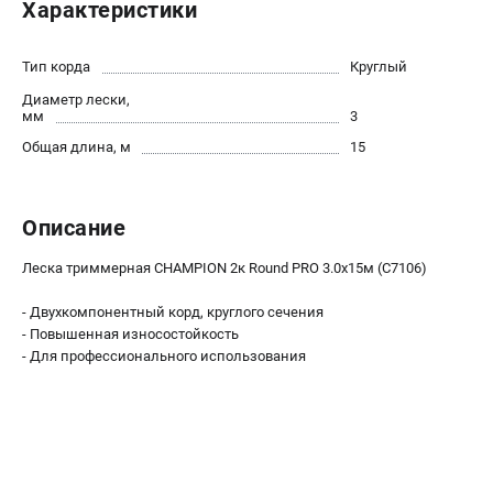
Характеристики
Новости
Юридическим лицам
Тип корда
Круглый
Контакты
Диаметр лески,
Бонусная программа
мм
3
Способы оплаты
Общая длина, м
15
Как нас найти
КАТАЛОГ
Описание
Аккумуляторная техника
Леска триммерная CHAMPION 2к Round PRO 3.0х15м (C7106)
Генераторы электричества
Двигатели
- Двухкомпонентный корд, круглого сечения
Запасные части
- Повышенная износостойкость
- Для профессионального использования
Мотоблоки
Мотопомпы
Принадлежности и акссесуары
Садовая техника
Сварочное оборудование