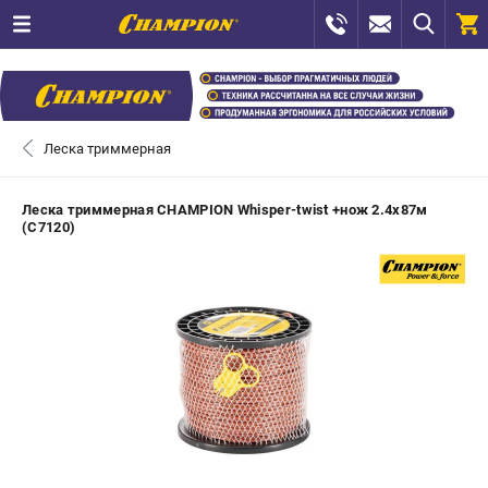
0 
₽
САНКТ-ПЕТЕРБУРГ
Леска триммерная
+7 (812) 448-13-08
- ЗАКАЗ ИЗДЕЛИЙ
Леска триммерная CHAMPION Whisper-twist +нож 2.4х87м
(C7120)
+7 (8112) 59-12-69
- ЗАКАЗ ЗАПЧАСТЕЙ
ЗАКАЗАТЬ ЗАПЧАСТЬ
ВХОД ИЛИ РЕГИСТРАЦИЯ
КАТАЛОГ
АКЦИИ