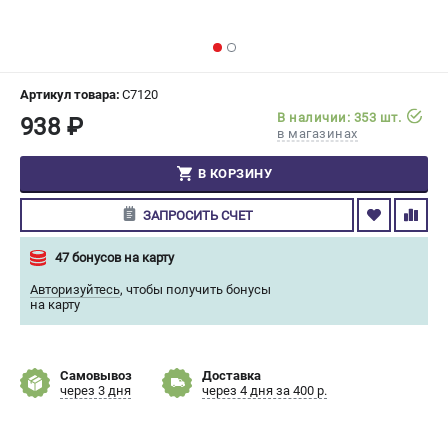
СРАВНЕНИЕ
(
0
)
ИЗБРАННОЕ
(
0
)
Артикул товара:
C7120
В наличии: 353 шт.
938 ₽
МАГАЗИНЫ
в магазинах
СЕРВИС
В КОРЗИНУ
ЗАПРОСИТЬ СЧЕТ
ПОДДЕРЖКА
Сервисный центр
47 бонусов на карту
Гарантия Champion
Авторизуйтесь
,
чтобы получить бонусы
Нашли дешевле?
на карту
Политика обработки персональных данных
Самовывоз
Доставка
ИНФОРМАЦИЯ
через 3 дня
через 4 дня за 400 р.
О компании
О бренде