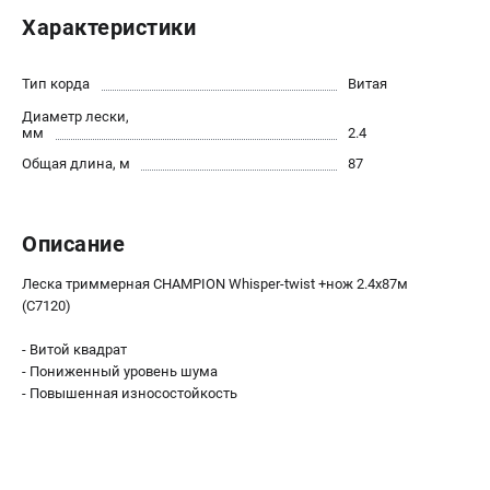
Новости
Характеристики
Юридическим лицам
Контакты
Тип корда
Витая
Бонусная программа
Диаметр лески,
Способы оплаты
мм
2.4
Как нас найти
Общая длина, м
87
КАТАЛОГ
Описание
Аккумуляторная техника
Генераторы электричества
Леска триммерная CHAMPION Whisper-twist +нож 2.4х87м
Двигатели
(C7120)
Запасные части
- Витой квадрат
Мотоблоки
- Пониженный уровень шума
Мотопомпы
- Повышенная износостойкость
Принадлежности и акссесуары
Садовая техника
Сварочное оборудование