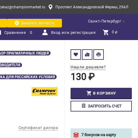
zakaz@championmarket.ru
Проспект Александровской Фермы, 29АЛ
Санкт-Петербург
Заказать запчасть
0 
Сравнение
0
Вход или регистрация
₽
Нашли дешевле?
130 ₽
В КОРЗИНУ
ЗАПРОСИТЬ СЧЕТ
Сертификат дилера
7 бонусов на карту