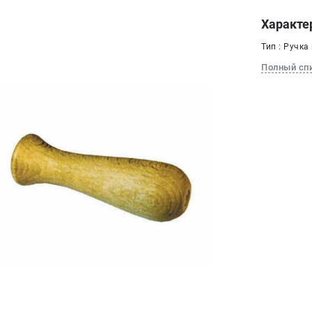
Характе
Тип : Ручка
Полный сп