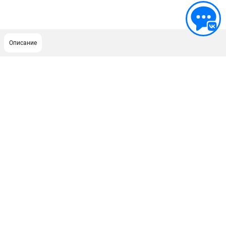
Описание
ПОДДЕРЖКА
Сервисный центр
Гарантия Champion
Нашли дешевле?
Политика обработки персональных данных
ИНФОРМАЦИЯ
О компании
О бренде