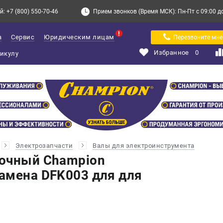
: +7 (800) 550-70-46
Прием звонков (Время МСК): Пн-Пт с 09:00 до 
а
Сервис
Юридическим лицам
Перезвоните мне
Избранное
0
Электрозапчасти
Валы для электроинструмента
вочный Champion
амена DFK003 для для