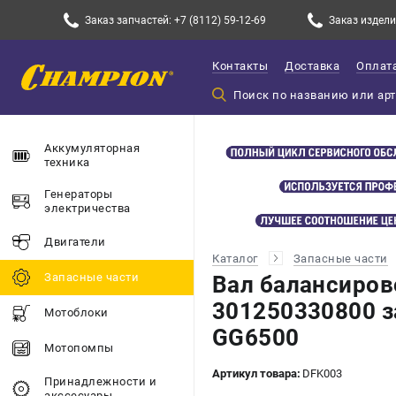
Заказ запчастей: +7 (8112) 59-12-69
Заказ изделий
Контакты
Доставка
Оплат
Аккумуляторная
техника
Генераторы
электричества
Двигатели
Каталог
Запасные части
Запасные части
Вал балансиро
301250330800 з
Мотоблоки
GG6500
Мотопомпы
Артикул товара:
DFK003
Принадлежности и
акссесуары