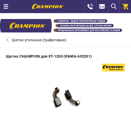
0 
₽
САНКТ-ПЕТЕРБУРГ
Щетки угольные (графитовые)
+7 (812) 448-13-08
- ЗАКАЗ ИЗДЕЛИЙ
Щетка CHAMPION для ET-1200 (R8406-692201)
+7 (8112) 59-12-69
- ЗАКАЗ ЗАПЧАСТЕЙ
ЗАКАЗАТЬ ЗАПЧАСТЬ
ВХОД ИЛИ РЕГИСТРАЦИЯ
КАТАЛОГ
АКЦИИ