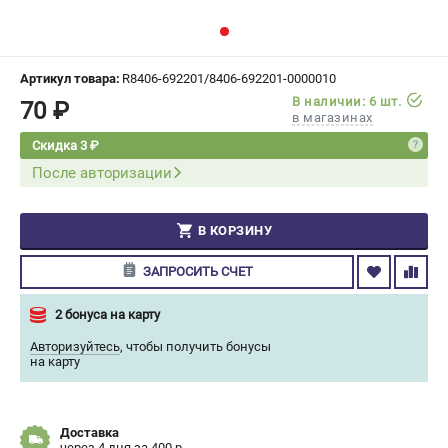
СРАВНЕНИЕ
(
0
)
ИЗБРАННОЕ
(
0
)
Артикул товара:
R8406-692201/8406-692201-0000010
В наличии: 6 шт.
70 ₽
в магазинах
МАГАЗИНЫ
Скидка 3 ₽
После авторизации
СЕРВИС
ПОДДЕРЖКА
В КОРЗИНУ
Сервисный центр
ЗАПРОСИТЬ СЧЕТ
Гарантия Champion
Нашли дешевле?
2 бонуса на карту
Политика обработки персональных данных
Авторизуйтесь
,
чтобы получить бонусы
на карту
ИНФОРМАЦИЯ
О компании
Доставка
О бренде
через 4 дня за 400 р.