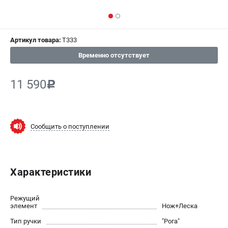
СРАВНЕНИЕ
(
0
)
ИЗБРАННОЕ
(
0
)
Артикул товара:
T333
Временно отсутствует
МАГАЗИНЫ
11 590
c
СЕРВИС
ПОДДЕРЖКА
Сообщить о поступлении
Сервисный центр
Гарантия Champion
Нашли дешевле?
Политика обработки персональных данных
Характеристики
ИНФОРМАЦИЯ
Режущий
элемент
Нож+Леска
О компании
Тип ручки
"Рога"
О бренде