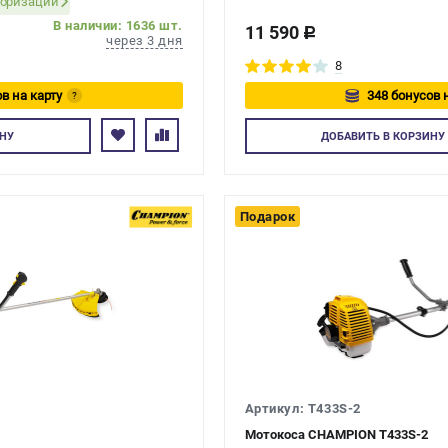
тактный
торизации
В наличии: 1636 шт.
11 590
c
через 3 дня
8
в на карту
348 бонусов 
?
йтесь
Авторизуйте
НУ
ДОБАВИТЬ
В КОРЗИНУ
Подарок
Артикул: T433S-2
Мотокоса CHAMPION T433S-2