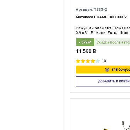
Артикул: T333-2
Мотокоса CHAMPION T333-2
Режущий элемент: Нож+Леска
0.9 кВт; Ремень: Есть; Штан
тактов двигателя: 2-х тактн
Скидка после авт
- 579 ₽
11 590
c
10
348 бонусо
Авторизу
ДОБАВИТЬ
В КОРЗИ