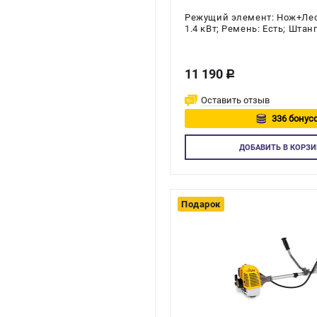
Режущий элемент: Нож+Леска
1.4 кВт; Ремень: Есть; Штан
Количество тактов двигател
11 190
c
Оставить отзыв
336 бонусо
Авторизу
ДОБАВИТЬ
В КОРЗИ
Подарок