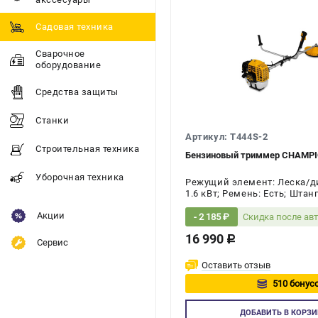
Садовая техника
Сварочное
оборудование
Средства защиты
Станки
Артикул: T444S-2
Строительная техника
Бензиновый триммер CHAMPI
Уборочная техника
Режущий элемент: Леска/дис
1.6 кВт; Ремень: Есть; Штан
Количество тактов двигател
Акции
Скидка после ав
- 2 185 ₽
16 990
c
Сервис
Оставить отзыв
510 бонусо
Авторизу
ДОБАВИТЬ
В КОРЗИ