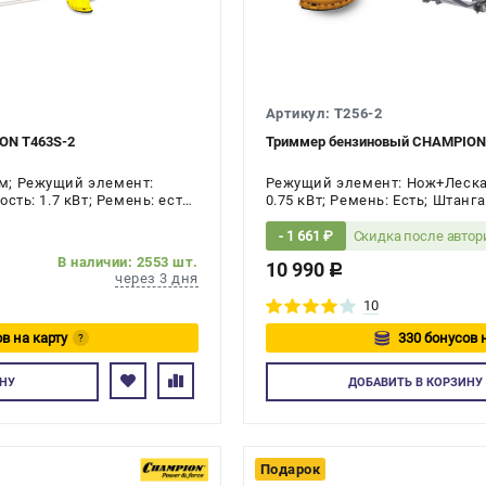
Артикул: T256-2
ON Т463S-2
Триммер бензиновый CHAMPION 
м; Режущий элемент:
Режущий элемент: Нож+Леска; 
сть: 1.7 кВт; Ремень: есть;
0.75 кВт; Ремень: Есть; Штанг
ество тактов двигателя: 2-
тактов двигателя: 2-х тактный
Скидка после авто
- 1 661 ₽
В наличии: 2553 шт.
10 990
c
через 3 дня
10
в на карту
330 бонусов 
?
йтесь
Авторизуйте
НУ
ДОБАВИТЬ
В КОРЗИНУ
Подарок