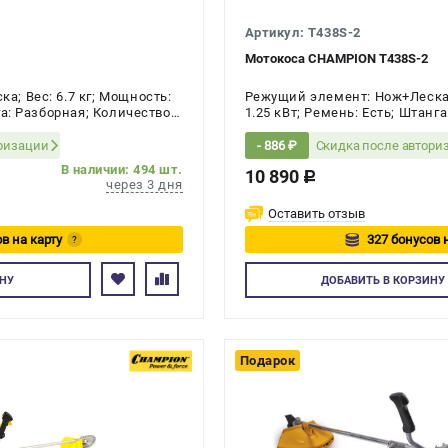
Артикул: T438S-2
Мотокоса CHAMPION T438S-2
; Вес: 6.7 кг; Мощность:
Режущий элемент: Нож+Леска; 
га: Разборная; Количество
1.25 кВт; Ремень: Есть; Штанг
ый
Количество тактов двигателя:
оризации
Скидка после автори
- 886 ₽
В наличии: 494 шт.
10 890
c
через 3 дня
Оставить отзыв
в на карту
327 бонусов 
?
йтесь
Авторизуйте
НУ
ДОБАВИТЬ
В КОРЗИНУ
Подарок