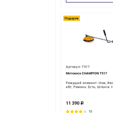
Подарок
Артикул: T517
Мотокоса CHAMPION T517
Режущий элемент: Нож; Вес:
кВт; Ремень: Есть; Штанга:
тактов двигателя: 2-х тактн
11 390
c
10