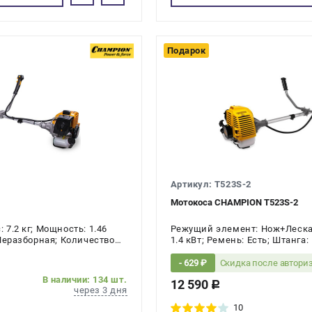
Подарок
Артикул: T523S-2
Мотокоса CHAMPION T523S-2
 7.2 кг; Мощность: 1.46
Режущий элемент: Нож+Леска; 
 Неразборная; Количество
1.4 кВт; Ремень: Есть; Штанга
ый
Количество тактов двигателя:
Скидка после автори
- 629 ₽
В наличии: 134 шт.
12 590
c
через 3 дня
10