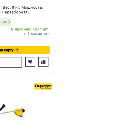
Вес: 8 кг; Мощность:
а: Неразборная;
 2-х тактный
ации
В наличии: 1274 шт.
в 1 магазине
на карту
?
сь