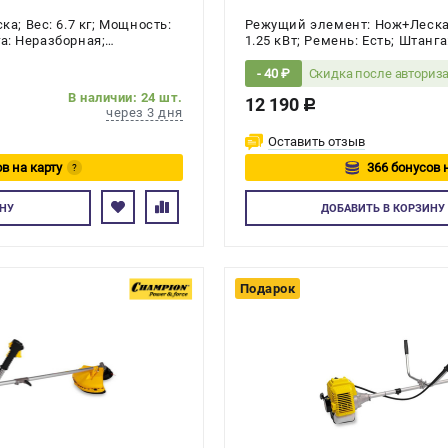
; Вес: 6.7 кг; Мощность:
Режущий элемент: Нож+Леска; 
га: Неразборная;
1.25 кВт; Ремень: Есть; Штанг
я: 2-х тактный
Количество тактов двигателя:
Скидка после авториз
- 40 ₽
В наличии: 24 шт.
12 190
c
через 3 дня
Оставить отзыв
в на карту
366 бонусов 
?
йтесь
Авторизуйте
НУ
ДОБАВИТЬ
В КОРЗИНУ
Подарок