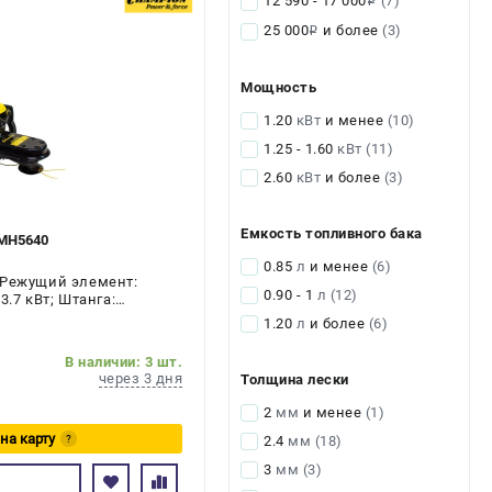
12 590 - 17 000
(7)
i
25 000
и более
(3)
i
Мощность
1.20
кВт
и менее
(10)
1.25 - 1.60
кВт
(11)
2.60
кВт
и более
(3)
Емкость топливного бака
MH5640
0.85
л
и менее
(6)
 Режущий элемент:
0.90 - 1
л
(12)
 3.7 кВт; Штанга:
в двигателя: 4-х
1.20
л
и более
(6)
В наличии: 3 шт.
через 3 дня
Толщина лески
2
мм
и менее
(1)
 на карту
2.4
мм
(18)
?
3
мм
(3)
есь