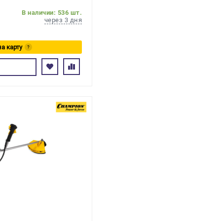
В наличии: 536 шт.
через 3 дня
на карту
?
сь