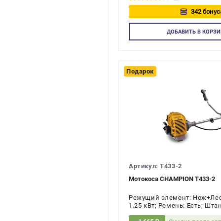
342 бонус
Авторизуй
ДОБАВИТЬ
В КОРЗИ
Подарок
Артикул: T433-2
Мотокоса CHAMPION T433-2
Режущий элемент: Нож+Леска
1.25 кВт; Ремень: Есть; Шта
тактов двигателя: 2-х тактн