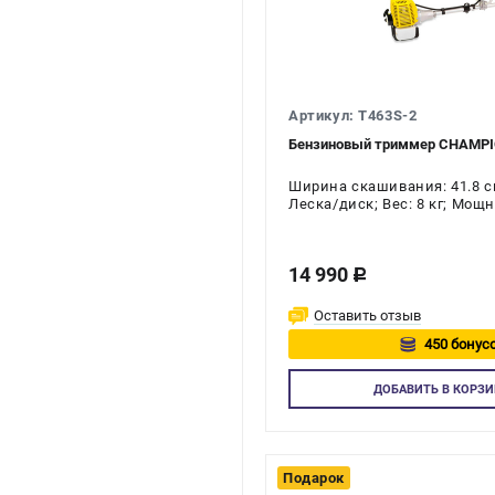
Артикул: T463S-2
Бензиновый триммер CHAMPI
Ширина скашивания: 41.8 с
Леска/диск; Вес: 8 кг; Мощно
Штанга: Неразборная; Колич
х тактный
14 990
c
Оставить отзыв
450 бонусо
Авторизу
ДОБАВИТЬ
В КОРЗИ
Подарок