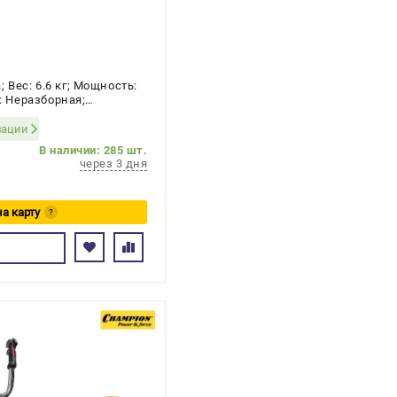
Вес: 6.6 кг; Мощность:
а: Неразборная;
 2-х тактный
зации
В наличии: 285 шт.
через 3 дня
на карту
?
сь