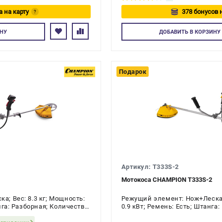
а на карту
378 бонусов 
?
тесь
Авторизуйте
НУ
ДОБАВИТЬ
В КОРЗИНУ
Подарок
Артикул: T333S-2
Мотокоса CHAMPION T333S-2
; Вес: 8.3 кг; Мощность:
Режущий элемент: Нож+Леска; 
нга: Разборная; Количество
0.9 кВт; Ремень: Есть; Штанга
ый
рукоятки: Рога; Количество так