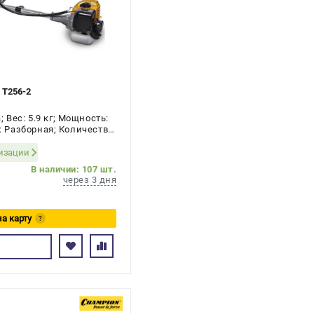
T256-2
Вес: 5.9 кг; Мощность:
а: Разборная; Количество
ризации
В наличии: 107 шт.
через 3 дня
на карту
?
сь