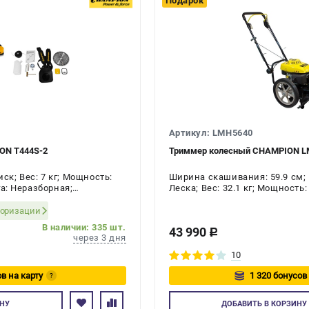
Подарок
Артикул: LMH5640
ON T444S-2
Триммер колесный CHAMPION L
к; Вес: 7 кг; Мощность:
Ширина скашивания: 59.9 см;
га: Неразборная;
Леска; Вес: 32.1 кг; Мощность:
я: 2-х тактный
Неразборная; Количество такто
тактный
торизации
В наличии: 335 шт.
43 990
c
через 3 дня
10
в на карту
1 320 бонусов
?
йтесь
Авторизуйт
НУ
ДОБАВИТЬ
В КОРЗИНУ