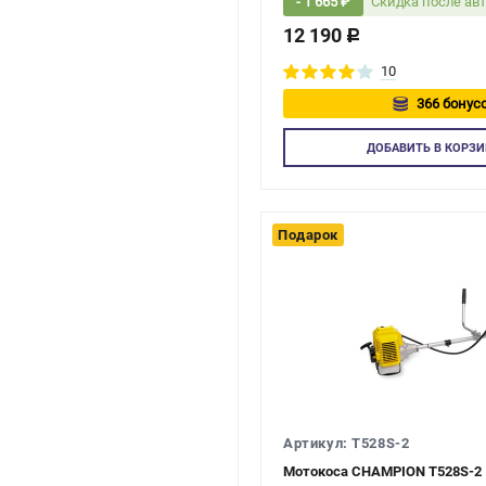
Скидка после ав
- 1 665 ₽
12 190
c
10
366 бонусо
Авторизу
ДОБАВИТЬ
В КОРЗИ
Подарок
Артикул: T528S-2
Мотокоса CHAMPION T528S-2