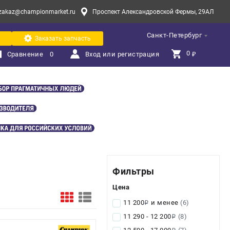
zakaz@championmarket.ru
Проспект Александровской Фермы, 29АЛ
Санкт-Петербург
Заказать запчасть
0 
Сравнение
0
Вход или регистрация
₽
Фильтры
Цена
11 200
и менее
(6)
i
11 290 - 12 200
(8)
i