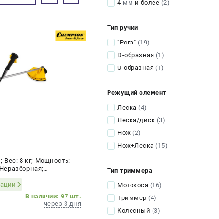
4
мм
и более
(2)
Тип ручки
"Рога"
(19)
D-образная
(1)
U-образная
(1)
Режущий элемент
Леска
(4)
Леска/диск
(3)
Нож
(2)
Нож+Леска
(15)
Вес: 8 кг; Мощность:
: Неразборная;
Тип триммера
 2-х тактный
зации
Мотокоса
(16)
В наличии: 97 шт.
Триммер
(4)
через 3 дня
Колесный
(3)