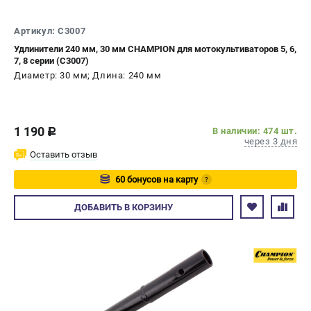
СРАВНЕНИЕ
(
0
)
Артикул: C3007
Удлинители 240 мм, 30 мм CHAMPION для мотокультиваторов 5, 6,
ИЗБРАННОЕ
(
0
)
7, 8 серии (C3007)
Диаметр: 30 мм; Длина: 240 мм
МАГАЗИНЫ
СЕРВИС
1 190
В наличии: 474 шт.
c
через 3 дня
ПОДДЕРЖКА
Оставить отзыв
Сервисный центр
60 бонусов на карту
?
Гарантия Champion
Авторизуйтесь
ДОБАВИТЬ
В КОРЗИНУ
Нашли дешевле?
Политика обработки персональных данных
ИНФОРМАЦИЯ
О компании
О бренде