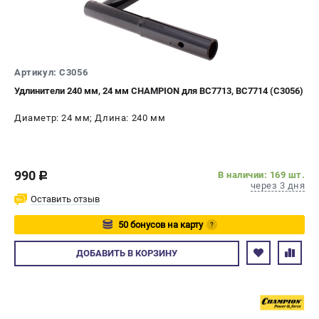
Новости
Юридическим лицам
Контакты
Бонусная программа
Артикул: C3056
Способы оплаты
Удлинители 240 мм, 24 мм CHAMPION для BC7713, ВС7714 (C3056)
Как нас найти
Диаметр: 24 мм; Длина: 240 мм
КАТАЛОГ
Аккумуляторная техника
990
В наличии: 169 шт.
c
Генераторы электричества
через 3 дня
Двигатели
Оставить отзыв
Запасные части
50 бонусов на карту
?
Мотоблоки
Авторизуйтесь
Мотопомпы
ДОБАВИТЬ
В КОРЗИНУ
Принадлежности и акссесуары
Садовая техника
Сварочное оборудование