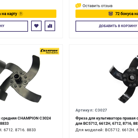
Оставить отзыв
 на карту
72 бонуса н
?
тесь
Авторизуйтес
НУ
ДОБАВИТЬ
В КОРЗИНУ
Артикул: C3027
я средняя CHAMPION C3024
Фреза для культиватора правая
 8833
для ВС5712, 6612H, 6712, 8716, 88
 6712. 8716. 8833
Для моделей: ВС5712. 6612H. 6