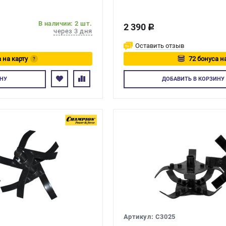
В наличии: 2 шт.
2 390
c
через 3 дня
Оставить отзыв
 на карту
72 бонуса н
?
тесь
Авторизуйтес
НУ
ДОБАВИТЬ
В КОРЗИНУ
Артикул: C3025