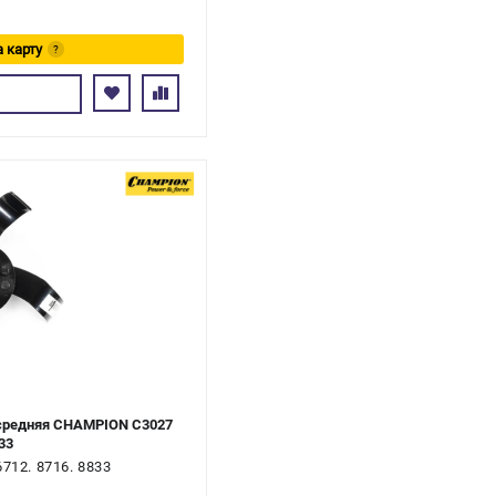
а карту
?
ь
 средняя CHAMPION C3027
33
712. 8716. 8833