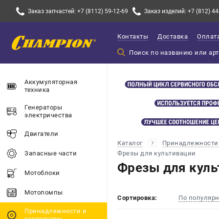
Заказ запчастей: +7 (8112) 59-12-69
Заказ изделий: +7 (812) 44
Контакты
Доставка
Оплат
Аккумуляторная
техника
Генераторы
электричества
Двигатели
Каталог
Принадлежности 
Фрезы для культивации
Запасные части
Фрезы для куль
Мотоблоки
Мотопомпы
Сортировка:
По популяр
Принадлежности и
акссесуары