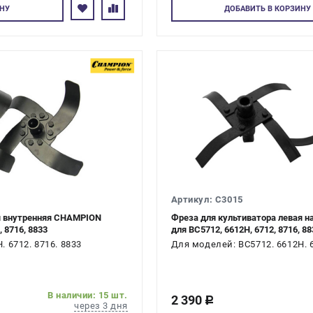
тесь
Авторизуйте
НУ
ДОБАВИТЬ
В КОРЗИНУ
Артикул: C3015
я внутренняя CHAMPION
Фреза для культиватора левая 
 8716, 8833
для ВС5712, 6612H, 6712, 8716, 88
 6712. 8716. 8833
Для моделей: ВС5712. 6612H. 6
В наличии: 15 шт.
2 390
c
через 3 дня