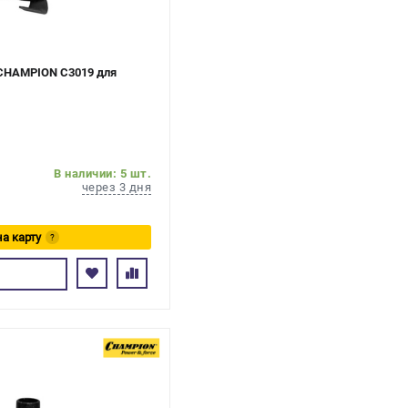
 CHAMPION C3019 для
В наличии: 5 шт.
через 3 дня
на карту
?
сь