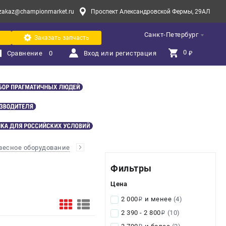
zakaz@championmarket.ru
Проспект Александровской Фермы, 29АЛ
Санкт-Петербург
Заказать запчасть
0 
Сравнение
0
Вход или регистрация
₽
весное оборудование
Фильтры
Цена
2 000
и менее
(4)
i
2 390 - 2 800
(10)
i