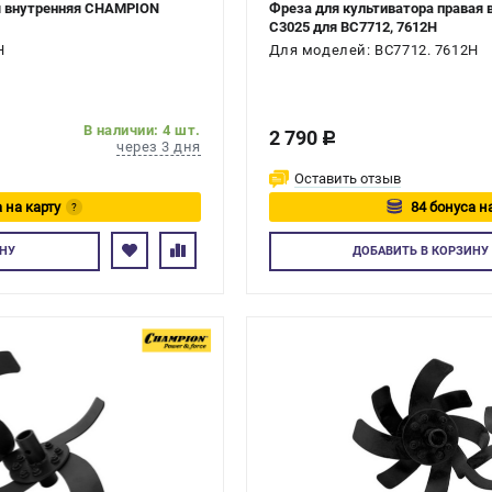
я внутренняя CHAMPION
Фреза для культиватора правая
C3025 для BC7712, 7612H
H
Для моделей: BC7712. 7612H
В наличии: 4 шт.
2 790
c
через 3 дня
Оставить отзыв
 на карту
84 бонуса н
?
тесь
Авторизуйтес
НУ
ДОБАВИТЬ
В КОРЗИНУ