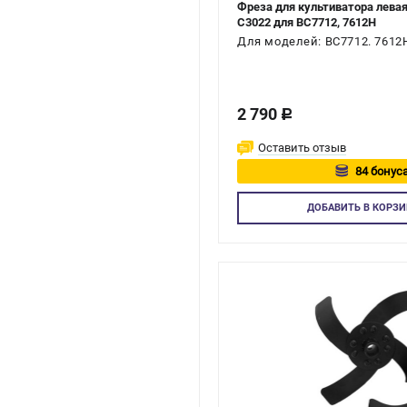
Фреза для культиватора лева
C3022 для BC7712, 7612H
Для моделей: BC7712. 7612
2 790
c
Оставить отзыв
84 бонуса
Авторизуй
ДОБАВИТЬ
В КОРЗИ