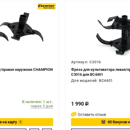
Артикул: C3016
ая/правая наружная CHAMPION
Фреза для культиватора левая/
C3016 для BC4401
Для моделей: BC4401
В наличии: 1 шт.
1 990
c
через 3 дня
Оставить отзыв
в на карту
60 бонусов н
?