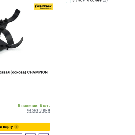
3 790
и более
(2)
i
правая (основа) CHAMPION
В наличии: 8 шт.
через 3 дня
а карту
?