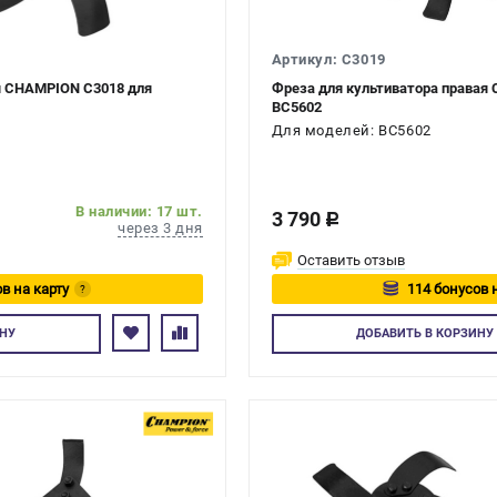
Артикул: C3019
я CHAMPION C3018 для
Фреза для культиватора правая
BC5602
Для моделей: BC5602
В наличии: 17 шт.
3 790
c
через 3 дня
Оставить отзыв
в на карту
114 бонусов 
?
йтесь
Авторизуйте
НУ
ДОБАВИТЬ
В КОРЗИНУ