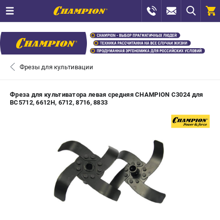
0 
₽
САНКТ-ПЕТЕРБУРГ
Фрезы для культивации
+7 (812) 448-13-08
- ЗАКАЗ ИЗДЕЛИЙ
Фреза для культиватора левая средняя CHAMPION C3024 для
ВС5712, 6612H, 6712, 8716, 8833
+7 (8112) 59-12-69
- ЗАКАЗ ЗАПЧАСТЕЙ
ЗАКАЗАТЬ ЗАПЧАСТЬ
ВХОД ИЛИ РЕГИСТРАЦИЯ
КАТАЛОГ
АКЦИИ