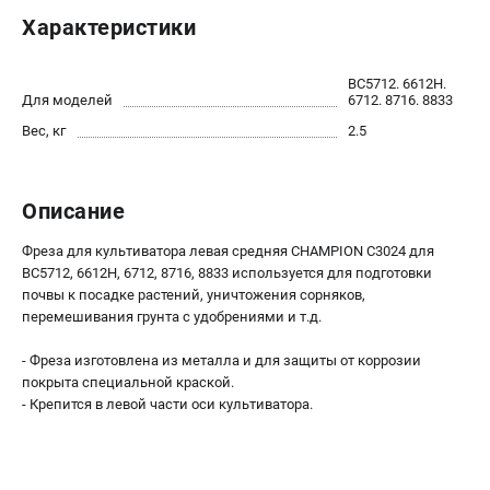
Новости
Характеристики
Юридическим лицам
Контакты
ВС5712. 6612H.
Бонусная программа
Для моделей
6712. 8716. 8833
Способы оплаты
Вес, кг
2.5
Как нас найти
Описание
КАТАЛОГ
Аккумуляторная техника
Фреза для культиватора левая средняя CHAMPION C3024 для
ВС5712, 6612H, 6712, 8716, 8833 используется для подготовки
Генераторы электричества
почвы к посадке растений, уничтожения сорняков,
Двигатели
перемешивания грунта с удобрениями и т.д.
Запасные части
Мотоблоки
- Фреза изготовлена из металла и для защиты от коррозии
покрыта специальной краской.
Мотопомпы
- Крепится в левой части оси культиватора.
Принадлежности и акссесуары
Садовая техника
Сварочное оборудование