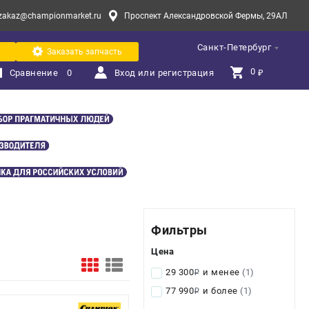
zakaz@championmarket.ru
Проспект Александровской Фермы, 29АЛ
Санкт-Петербург
Заказать запчасть
0 
Сравнение
0
Вход или регистрация
₽
Фильтры
Цена
29 300
и менее
(1)
i
77 990
и более
(1)
i