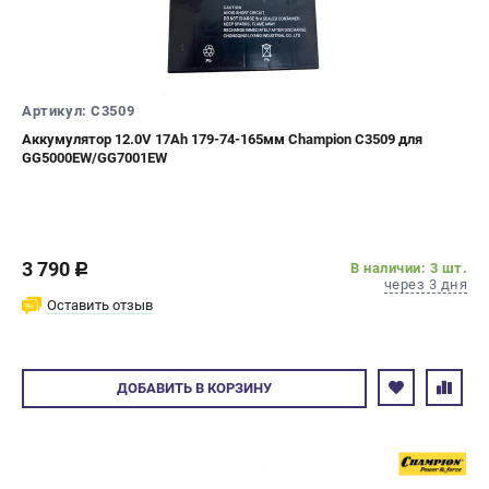
Новости
Юридическим лицам
Контакты
Бонусная программа
Артикул: C3509
Способы оплаты
Аккумулятор 12.0V 17Ah 179-74-165мм Champion C3509 для
Как нас найти
GG5000EW/GG7001EW
КАТАЛОГ
Аккумуляторная техника
3 790
В наличии: 3 шт.
c
Генераторы электричества
через 3 дня
Двигатели
Оставить отзыв
Запасные части
Мотоблоки
Мотопомпы
ДОБАВИТЬ
В КОРЗИНУ
Принадлежности и акссесуары
Садовая техника
Сварочное оборудование