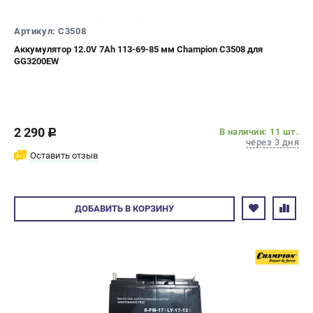
СРАВНЕНИЕ
(
0
)
Артикул: C3508
Аккумулятор 12.0V 7Ah 113-69-85 мм Champion C3508 для
ИЗБРАННОЕ
(
0
)
GG3200EW
МАГАЗИНЫ
СЕРВИС
2 290
В наличии: 11 шт.
c
через 3 дня
ПОДДЕРЖКА
Оставить отзыв
Сервисный центр
Гарантия Champion
ДОБАВИТЬ
В КОРЗИНУ
Нашли дешевле?
Политика обработки персональных данных
ИНФОРМАЦИЯ
О компании
О бренде