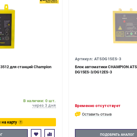
Артикул: ATSDG15ES-3
3512 для станций Champion
Блок автоматики CHAMPION ATS
DG15ES-3/DG12ES-3
В наличии: 0 шт.
через 3 дня
Временно отсутствует
Оставить отзыв
 на карту
?
тесь
ОГ
ПОДОБРАТЬ АНАЛОГ