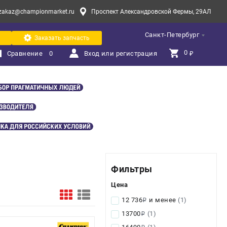
zakaz@championmarket.ru
Проспект Александровской Фермы, 29АЛ
Санкт-Петербург
Заказать запчасть
0 
Сравнение
0
Вход или регистрация
₽
Фильтры
Цена
12 736
и менее
(1)
i
13700
(1)
i