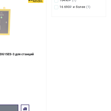
16490
(1)
i
16 690
и более
(1)
i
DG15ES-3 для станций