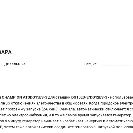
ВАРА
Дизельные
Вес, кг
я
CHAMPION ATSDG15ES-3 для станций DG15ES-3/DG12ES-3
- использова
апных отключениях элетричества в общих сетях. Когда городское элект
т программу запуска (2-6 сек.). Сначала, автоматически отключается
сетью электроснабжения, и в то же самое время запускается генератор.
тов в минуту, генератор начинает вырабатывать энергию и автоматическ
, затем таже автоматически соединяет генератор с нагрузкой пользова