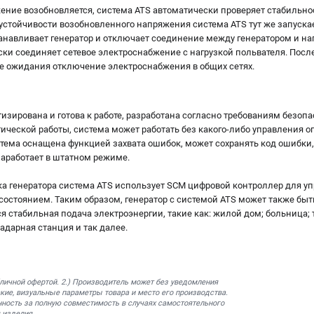
ение возобновляется, система ATS автоматически проверяет стабильно
 устойчивости возобновленного напряжения система ATS тут же запуска
анавливает генератор и отключает соединение между генератором и наг
ски соединяет сетевое электроснабжение с нагрузкой польвателя. Посл
ие ожидания отключение электроснабжения в общих сетях.
зирована и готова к работе, разработана согласно требованиям безопа
тической работы, система может работать без какого-либо управления о
тема оснащена функцией захвата ошибок, может сохранять код ошибки,
заработает в штатном режиме.
ка генератора система ATS использует SCM цифровой контроллер для у
 состоянием. Таким образом, генератор с системой ATS может также быт
тся стабильная подача электроэнергии, такие как: жилой дом; больниц
адарная станция и так далее.
бличной офертой. 2.) Производитель может без уведомления
кие, визуальные параметры товара и место его производства.
нность за полную совместимость в случаях самостоятельного
 изделия.