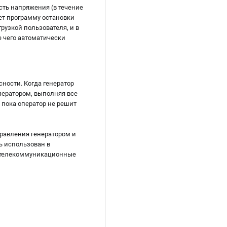
сть напряжения (в течение
ет программу остановки
рузкой пользователя, и в
е чего автоматически
сности. Когда генератор
ператором, выполняя все
 пока оператор не решит
правления генератором и
ь использован в
а; телекоммуникационные