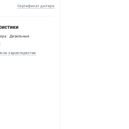
Сертификат дилера
ристики
тора : Дизельные
2
исок характеристик