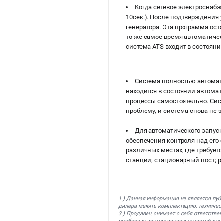
Когда сетевое электроснабж
10сек.). После подтверждения
генератора. Эта программа ост
то же самое время автоматиче
система ATS входит в состоян
Система полностью автомати
находится в состоянии автома
процессы самостоятельно. Сис
проблему, и система снова не 
Для автоматического запус
обеспечения контроля над его
различных местах, где требуе
станции; стационарный пост; р
1.) Данная информация не является пу
дилера менять комплектацию, техничес
3.) Продавец снимает с себя ответстве
подбора клиентом запасных частей для