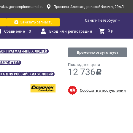
zakaz@championmarket.ru
Проспект Александровской Фермы, 29АЛ
Санкт-Петербург
Заказать запчасть
0 
Сравнение
0
Вход или регистрация
₽
Временно отсутствует
Последняя цена
12 736
c
Сообщить о поступлении