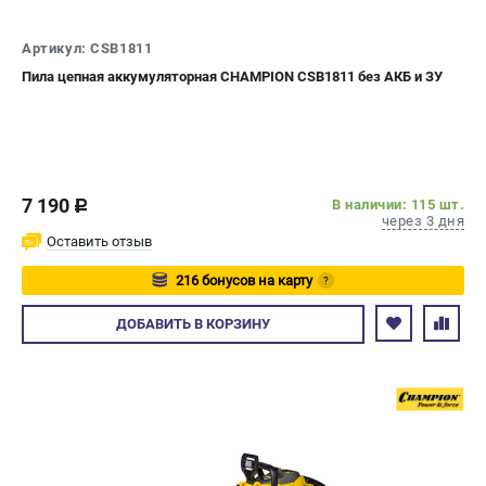
СРАВНЕНИЕ
(
0
)
Артикул: CSB1811
Пила цепная аккумуляторная CHAMPION CSB1811 без АКБ и ЗУ
ИЗБРАННОЕ
(
0
)
МАГАЗИНЫ
СЕРВИС
7 190
В наличии: 115 шт.
c
через 3 дня
ПОДДЕРЖКА
Оставить отзыв
Сервисный центр
216 бонусов на карту
?
Гарантия Champion
Авторизуйтесь
ДОБАВИТЬ
В КОРЗИНУ
Нашли дешевле?
Политика обработки персональных данных
ИНФОРМАЦИЯ
О компании
О бренде