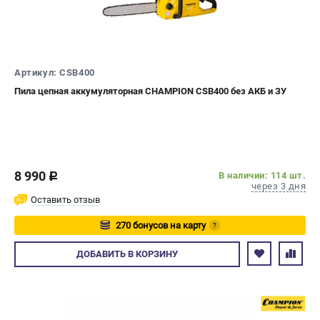
Новости
Юридическим лицам
Контакты
Бонусная программа
Артикул: CSB400
Способы оплаты
Пила цепная аккумуляторная CHAMPION CSB400 без АКБ и ЗУ
Как нас найти
КАТАЛОГ
Аккумуляторная техника
8 990
В наличии: 114 шт.
c
Генераторы электричества
через 3 дня
Двигатели
Оставить отзыв
Запасные части
270 бонусов на карту
?
Мотоблоки
Авторизуйтесь
Мотопомпы
ДОБАВИТЬ
В КОРЗИНУ
Принадлежности и акссесуары
Садовая техника
Сварочное оборудование