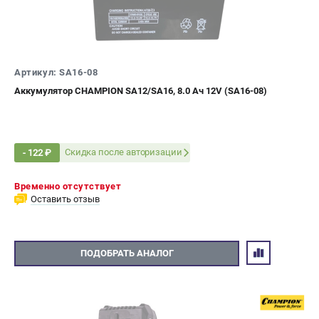
Новости
Юридическим лицам
Контакты
Бонусная программа
Артикул: SA16-08
Способы оплаты
Аккумулятор CHAMPION SA12/SA16, 8.0 Ач 12V (SA16-08)
Как нас найти
КАТАЛОГ
Скидка после авторизации
- 122 ₽
Аккумуляторная техника
Генераторы электричества
Временно отсутствует
Двигатели
Оставить отзыв
Запасные части
Мотоблоки
Мотопомпы
ПОДОБРАТЬ АНАЛОГ
Принадлежности и акссесуары
Садовая техника
Сварочное оборудование