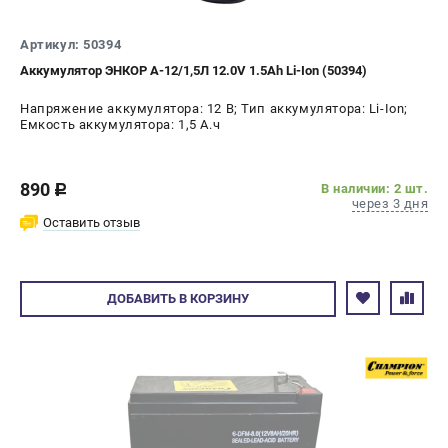
СРАВНЕНИЕ
(
0
)
Артикул: 50394
Аккумулятор ЭНКОР А-12/1,5Л 12.0V 1.5Аh Li-Ion (50394)
ИЗБРАННОЕ
(
0
)
Напряжение аккумулятора: 12 В; Тип аккумулятора: Li-Ion;
МАГАЗИНЫ
Емкость аккумулятора: 1,5 А.ч
СЕРВИС
890
В наличии: 2 шт.
c
через 3 дня
ПОДДЕРЖКА
Оставить отзыв
Сервисный центр
Гарантия Champion
ДОБАВИТЬ
В КОРЗИНУ
Нашли дешевле?
Политика обработки персональных данных
ИНФОРМАЦИЯ
О компании
О бренде