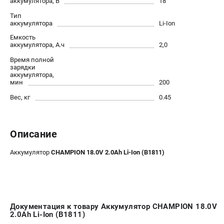
аккумулятора, В
18
Новости
Тип
Юридическим лицам
аккумулятора
Li-Ion
Контакты
Емкость
аккумулятора, А.ч
2,0
Бонусная программа
Способы оплаты
Время полной
зарядки
Как нас найти
аккумулятора,
мин
200
КАТАЛОГ
Вес, кг
0.45
Аккумуляторная техника
Генераторы электричества
Описание
Двигатели
Запасные части
Аккумулятор
CHAMPION 18.0V 2.0Аh Li-Ion (B1811)
Мотоблоки
Мотопомпы
Принадлежности и акссесуары
Садовая техника
Документация к товару Аккумулятор CHAMPION 18.0V
Сварочное оборудование
2.0Аh Li-Ion (B1811)