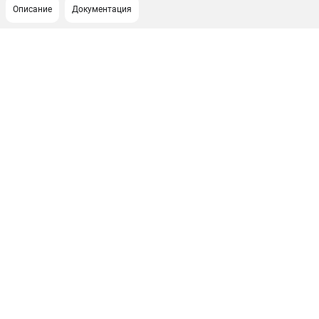
Описание
Документация
ПОДДЕРЖКА
Сервисный центр
Гарантия Champion
Нашли дешевле?
Политика обработки персональных данных
ИНФОРМАЦИЯ
О компании
О бренде
Новости
Юридическим лицам
Контакты