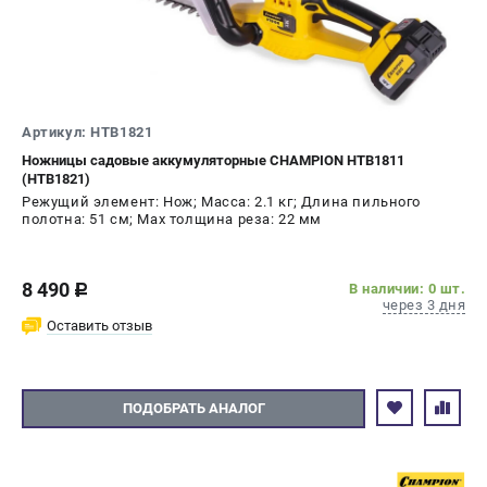
Новости
Юридическим лицам
Контакты
Бонусная программа
Способы оплаты
Артикул: HTB1821
Как нас найти
Ножницы садовые аккумуляторные CHAMPION HTB1811
(HTB1821)
Режущий элемент: Нож; Масса: 2.1 кг; Длина пильного
КАТАЛОГ
полотна: 51 см; Max толщина реза: 22 мм
Аккумуляторная техника
Генераторы электричества
8 490
В наличии: 0 шт.
c
Двигатели
через 3 дня
Оставить отзыв
Запасные части
Мотоблоки
Мотопомпы
Принадлежности и акссесуары
ПОДОБРАТЬ АНАЛОГ
Садовая техника
Сварочное оборудование