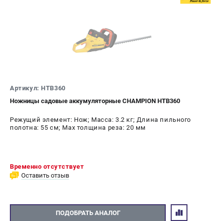
Средства защиты
Станки
Строительная техника
Уборочная техника
ТЕЛЕФОН (САНКТ-ПЕТЕРБУРГ)
+7 (812) 448-13-08
Артикул: HTB360
Информация размещённая на сайте не является публичной
офертой.
Ножницы садовые аккумуляторные CHAMPION HTB360
проспект Александровской Фермы, 29АЛ
Режущий элемент: Нож; Масса: 3.2 кг; Длина пильного
8 (812) 748-27-58
полотна: 55 см; Max толщина реза: 20 мм
8 (800) 550-70-46
Режим работы колл-центра:
пн-пт - с 9:00 до 18:00
сб - с 10:00 до 16:00
Временно отсутствует
вс - выходной
Оставить отзыв
ЗАКАЗ ЗАПЧАСТЕЙ
+7 (8112) 59-12-69
zakaz@championmarket.ru
ПОДОБРАТЬ АНАЛОГ