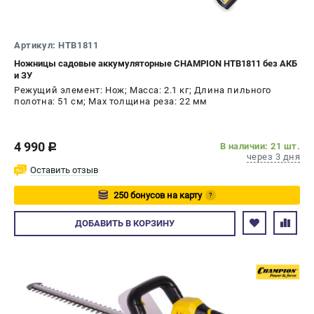
СРАВНЕНИЕ
(
0
)
Артикул: HTB1811
ИЗБРАННОЕ
(
0
)
Ножницы садовые аккумуляторные CHAMPION HTB1811 без АКБ
и ЗУ
МАГАЗИНЫ
Режущий элемент: Нож; Масса: 2.1 кг; Длина пильного
полотна: 51 см; Max толщина реза: 22 мм
СЕРВИС
4 990
В наличии: 21 шт.
c
ПОДДЕРЖКА
через 3 дня
Оставить отзыв
Сервисный центр
250 бонусов на карту
Гарантия Champion
?
Нашли дешевле?
Авторизуйтесь
ДОБАВИТЬ
В КОРЗИНУ
Политика обработки персональных данных
ИНФОРМАЦИЯ
О компании
О бренде