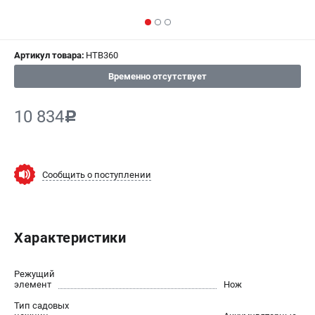
СРАВНЕНИЕ
(
0
)
ИЗБРАННОЕ
(
0
)
Артикул товара:
HTB360
Временно отсутствует
МАГАЗИНЫ
10 834
c
СЕРВИС
ПОДДЕРЖКА
Сообщить о поступлении
Сервисный центр
Гарантия Champion
Нашли дешевле?
Политика обработки персональных данных
Характеристики
ИНФОРМАЦИЯ
Режущий
элемент
Нож
О компании
Тип садовых
О бренде