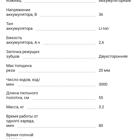
ножниц
Аккумуляторные
Новости
Напряжение
Юридическим лицам
аккумулятора, В
36
Контакты
Тип
Бонусная программа
аккумулятора
Li-Ion
Способы оплаты
Емкость
аккумулятора, А.ч
2,6
Как нас найти
Заточка режущих
зубцов
Двухсторонняя
КАТАЛОГ
Max толщина
Аккумуляторная техника
реза
20 мм
Генераторы электричества
Число ходов, ход/
мин
3000
Двигатели
Длина пильного
Запасные части
полотна, см
55
Мотоблоки
Масса, кг
3.2
Мотопомпы
Время работы от
Принадлежности и акссесуары
одного заряда,
Садовая техника
мин
80
Сварочное оборудование
Время полной