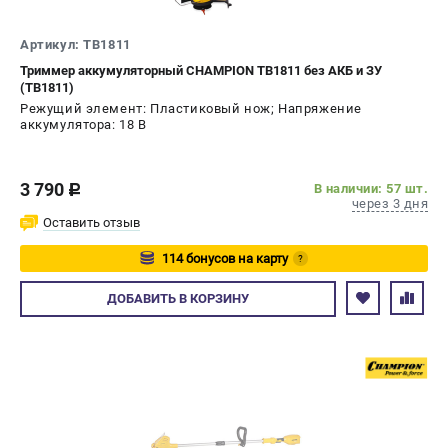
СРАВНЕНИЕ
(
0
)
Артикул: TB1811
Триммер аккумуляторный CHAMPION TB1811 без АКБ и ЗУ
ИЗБРАННОЕ
(
0
)
(TB1811)
Режущий элемент: Пластиковый нож; Напряжение
МАГАЗИНЫ
аккумулятора: 18 В
СЕРВИС
3 790
В наличии: 57 шт.
c
через 3 дня
ПОДДЕРЖКА
Оставить отзыв
Сервисный центр
114 бонусов на карту
?
Гарантия Champion
Авторизуйтесь
ДОБАВИТЬ
В КОРЗИНУ
Нашли дешевле?
Политика обработки персональных данных
ИНФОРМАЦИЯ
О компании
О бренде