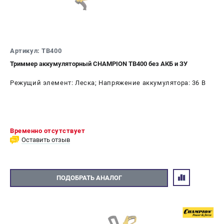
Новости
Юридическим лицам
Контакты
Бонусная программа
Артикул: TB400
Способы оплаты
Триммер аккумуляторный CHAMPION TB400 без АКБ и ЗУ
Как нас найти
Режущий элемент: Леска; Напряжение аккумулятора: 36 В
КАТАЛОГ
Аккумуляторная техника
Генераторы электричества
Временно отсутствует
Двигатели
Оставить отзыв
Запасные части
Мотоблоки
Мотопомпы
ПОДОБРАТЬ АНАЛОГ
Принадлежности и акссесуары
Садовая техника
Сварочное оборудование