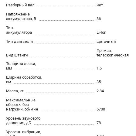
Новости
Разборный вал
нет
Юридическим лицам
Напряжение
аккумулятора, В
36
Контакты
Бонусная программа
Тип
аккумулятора
Li-Ion
Способы оплаты
Тип двигателя
щеточный
Как нас найти
Прямая,
Вид штанги
телескопическая
КАТАЛОГ
Толщина лески,
мм
1.6
Аккумуляторная техника
Генераторы электричества
Ширина обработки,
см
35
Двигатели
Масса, кг
2.84
Запасные части
Мотоблоки
Максимальные
обороты без
Мотопомпы
нагрузки, об/мин
5700
Принадлежности и акссесуары
Уровень звукового
Садовая техника
давления, дБ
78
Сварочное оборудование
Уровень вибрации,