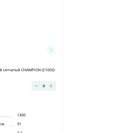
 сетчатый CHAMPION (C1003)
0
1300
 см
51
2.1