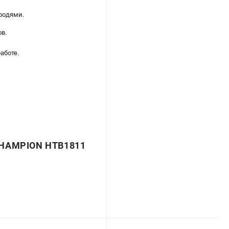
родями.
в.
аботе.
HAMPION HTB1811