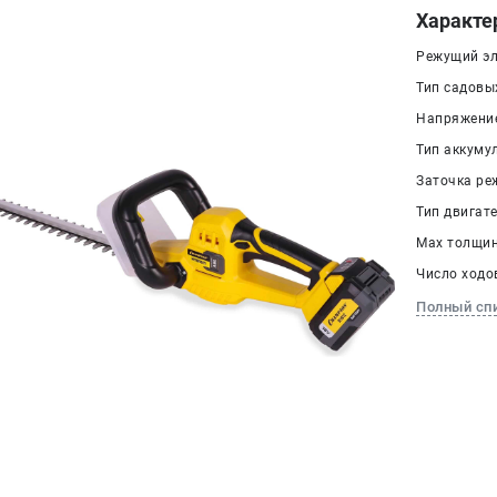
Характе
Режущий эл
Тип садовы
Напряжение
Тип аккумул
Заточка ре
Тип двигат
Max толщин
Число ходов
Полный сп