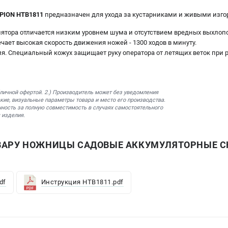
ION HTB1811
предназначен для ухода за кустарниками и живыми изго
лятора отличается низким уровнем шума и отсутствием вредных выхлопо
чает высокая скорость движения ножей - 1300 ходов в минуту.
я. Специальный кожух защищает руку оператора от летящих веток при р
бличной офертой. 2.) Производитель может без уведомления
кие, визуальные параметры товара и место его производства.
нность за полную совместимость в случаях самостоятельного
 изделия.
ВАРУ НОЖНИЦЫ САДОВЫЕ АККУМУЛЯТОРНЫЕ C
df
Инструкция HTB1811.pdf