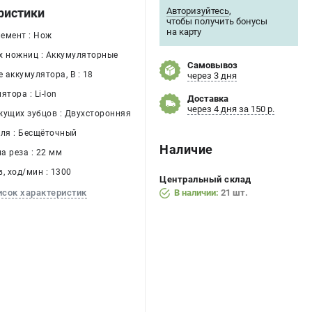
Авторизуйтесь
,
ристики
чтобы получить бонусы
на карту
емент : Нож
х ножниц : Аккумуляторные
Самовывоз
 аккумулятора, В : 18
через 3 дня
ятора : Li-Ion
Доставка
через 4 дня за 150 р.
жущих зубцов : Двухсторонняя
еля : Бесщёточный
Наличие
а реза : 22 мм
, ход/мин : 1300
Центральный склад
В наличии:
21 шт.
исок характеристик