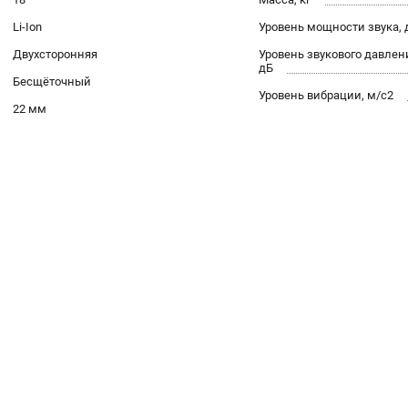
Li-Ion
Уровень мощности звука, 
Двухсторонняя
Уровень звукового давлен
дБ
Бесщёточный
Уровень вибрации, м/с2
22 мм