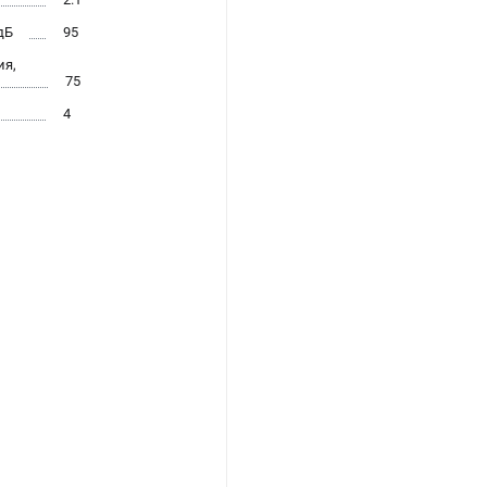
дБ
95
ия,
75
4