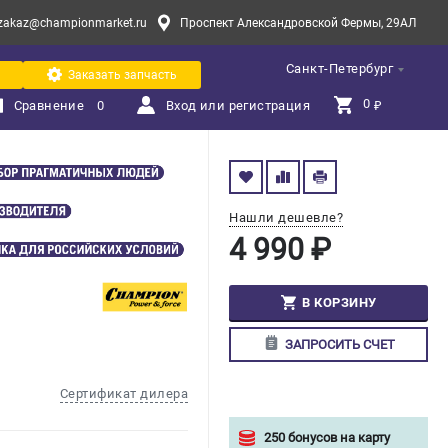
zakaz@championmarket.ru
Проспект Александровской Фермы, 29АЛ
Санкт-Петербург
Заказать запчасть
0 
Сравнение
0
Вход или регистрация
₽
Нашли дешевле?
4 990 ₽
В КОРЗИНУ
ЗАПРОСИТЬ СЧЕТ
Сертификат дилера
250 бонусов на карту