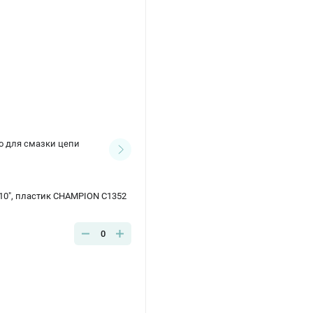
о для смазки цепи
Шины пильные
(1)
10", пластик CHAMPION C1352
0