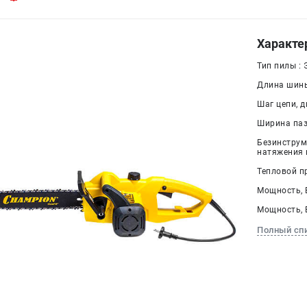
Характе
Тип пилы :
Длина шины
Шаг цепи, дю
Ширина паза
Безинстру
натяжения ц
Тепловой п
Мощность, В
Мощность, В
Полный сп