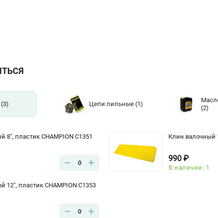
ИТЬСЯ
Масл
(3)
Цепи пильные
(1)
(2)
й 8", пластик CHAMPION C1351
Клин валочный 
990 ₽
0
В наличии: 1
й 12", пластик CHAMPION C1353
0