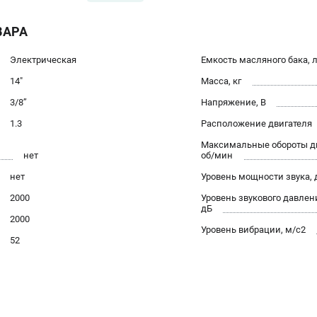
ВАРА
Электрическая
Емкость масляного бака, 
14"
Масса, кг
3/8’’
Напряжение, В
1.3
Расположение двигателя
м
Максимальные обороты дв
нет
об/мин
нет
Уровень мощности звука, 
2000
Уровень звукового давлен
дБ
2000
Уровень вибрации, м/с2
52