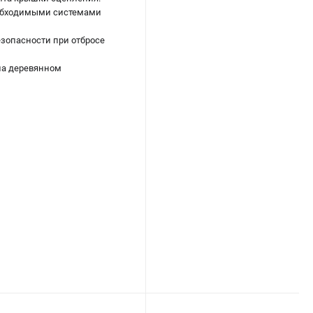
еобходимыми системами
езопасности при отбросе
 на деревянном