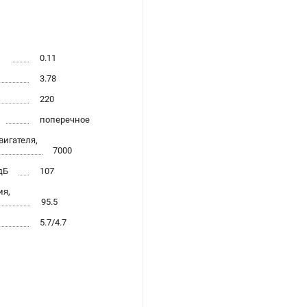
л
0.11
3.78
220
поперечное
игателя,
7000
дБ
107
ия,
95.5
5.7/4.7