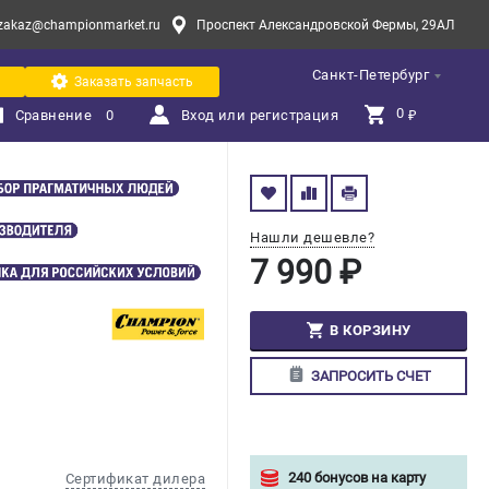
zakaz@championmarket.ru
Проспект Александровской Фермы, 29АЛ
Санкт-Петербург
Заказать запчасть
0 
Сравнение
0
Вход или регистрация
₽
Нашли дешевле?
7 990 ₽
В КОРЗИНУ
ЗАПРОСИТЬ СЧЕТ
240 бонусов на карту
Сертификат дилера