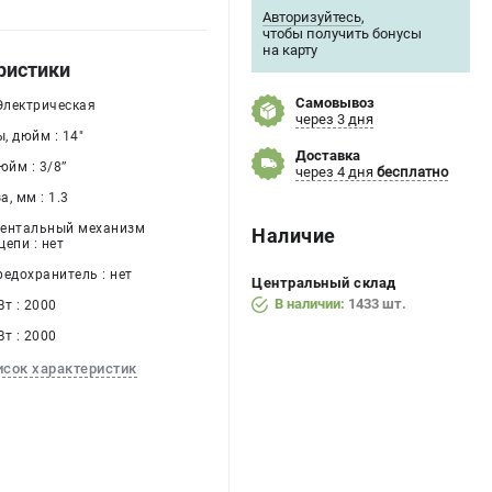
Авторизуйтесь
,
чтобы получить бонусы
на карту
ристики
Самовывоз
 Электрическая
через 3 дня
, дюйм : 14"
Доставка
йм : 3/8’’
через 4 дня
бесплатно
, мм : 1.3
ментальный механизм
Наличие
епи : нет
редохранитель : нет
Центральный склад
В наличии:
1433 шт.
т : 2000
т : 2000
исок характеристик