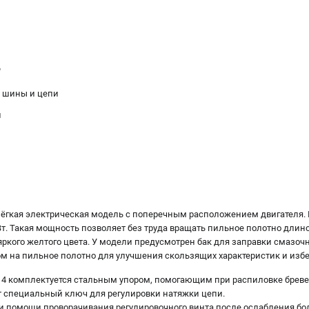
"
и шины и цепи
и
ёгкая электрическая модель с поперечным расположением двигателя. 
т. Такая мощность позволяет без труда вращать пильное полотно длино
ркого желтого цвета. У модели предусмотрен бак для заправки смазочн
м на пильное полотно для улучшения скользящих характеристик и избе
14 комплектуется стальным упором, помогающим при распиловке бреве
т специальный ключ для регулировки натяжки цепи.
и помощи проворачивания регулировочного винта после ослабления бо