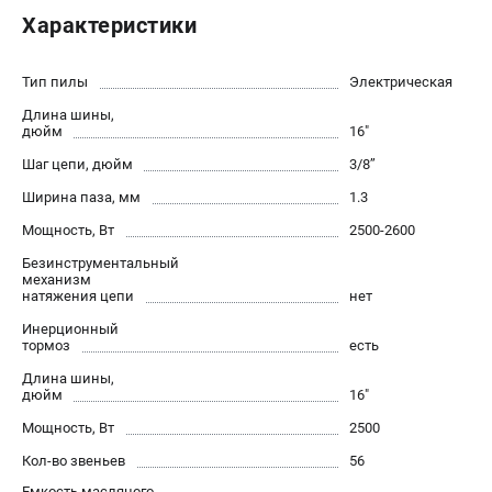
Новости
Характеристики
Юридическим лицам
Контакты
Тип пилы
Электрическая
Бонусная программа
Длина шины,
Способы оплаты
дюйм
16"
Шаг цепи, дюйм
3/8’’
КАТАЛОГ
Ширина паза, мм
1.3
Аккумуляторная техника
Мощность, Вт
2500-2600
Генераторы электричества
Безинструментальный
Двигатели
механизм
натяжения цепи
нет
Запасные части
Инерционный
Мотоблоки
тормоз
есть
Мотопомпы
Длина шины,
Принадлежности и акссесуары
дюйм
16"
Садовая техника
Мощность, Вт
2500
Сварочное оборудование
Кол-во звеньев
56
Средства защиты
Емкость масляного