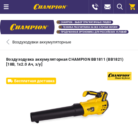
0 
₽
САНКТ-ПЕТЕРБУРГ
Воздуходувки аккумуляторные
+7 (812) 448-13-08
- ЗАКАЗ ИЗДЕЛИЙ
Воздуходувка аккумуляторная CHAMPION BB1811 (BB1821)
[18В, 1х2.0 Ач, з/у]
+7 (8112) 59-12-69
- ЗАКАЗ ЗАПЧАСТЕЙ
Бесплатная доставка
ЗАКАЗАТЬ ЗАПЧАСТЬ
ВХОД ИЛИ РЕГИСТРАЦИЯ
КАТАЛОГ
АКЦИИ