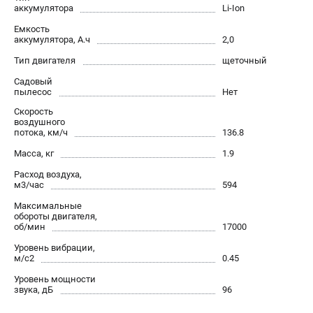
аккумулятора
Li-Ion
Новости
Юридическим лицам
Емкость
аккумулятора, А.ч
2,0
Контакты
Тип двигателя
щеточный
Бонусная программа
Способы оплаты
Садовый
пылесос
Нет
Как нас найти
Скорость
воздушного
потока, км/ч
136.8
КАТАЛОГ
Масса, кг
1.9
Аккумуляторная техника
Расход воздуха,
Генераторы электричества
м3/час
594
Двигатели
Максимальные
Запасные части
обороты двигателя,
об/мин
17000
Мотоблоки
Мотопомпы
Уровень вибрации,
м/с2
0.45
Принадлежности и акссесуары
Уровень мощности
Садовая техника
звука, дБ
96
Сварочное оборудование