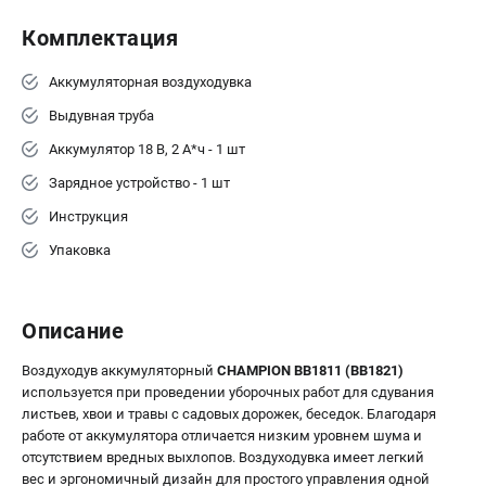
Средства защиты
Станки
Комплектация
Строительная техника
Аккумуляторная воздуходувка
Уборочная техника
Выдувная труба
Аккумулятор 18 В, 2 А*ч - 1 шт
ТЕЛЕФОН (САНКТ-ПЕТЕРБУРГ)
+7 (812) 448-13-08
Зарядное устройство - 1 шт
Информация размещённая на сайте не является публичной
Инструкция
офертой.
Упаковка
проспект Александровской Фермы, 29АЛ
8 (812) 748-27-58
8 (800) 550-70-46
Режим работы колл-центра:
Описание
пн-пт - с 9:00 до 18:00
сб - с 10:00 до 16:00
Воздуходув аккумуляторный
CHAMPION BB1811 (BB1821)
вс - выходной
используется при проведении уборочных работ для сдувания
ЗАКАЗ ЗАПЧАСТЕЙ
листьев, хвои и травы с садовых дорожек, беседок. Благодаря
+7 (8112) 59-12-69
работе от аккумулятора отличается низким уровнем шума и
отсутствием вредных выхлопов. Воздуходувка имеет легкий
zakaz@championmarket.ru
вес и эргономичный дизайн для простого управления одной