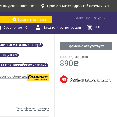
zakaz@championmarket.ru
Проспект Александровской Фермы, 29АЛ
Санкт-Петербург
Заказать запчасть
0 
Сравнение
0
Вход или регистрация
₽
Временно отсутствует
Последняя цена
890
c
весное оборудование
Сообщить о поступлении
Сертификат дилера