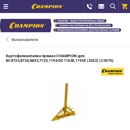
0 
₽
САНКТ-ПЕТЕРБУРГ
Выкапыватели
+7 (812) 448-13-08
- ЗАКАЗ ИЗДЕЛИЙ
Картофелекопалка прямая CHAMPION для
BC8723,8724,8833,7723,1193/DC1163E,1193E (2022) (C3070)
+7 (8112) 59-12-69
- ЗАКАЗ ЗАПЧАСТЕЙ
ЗАКАЗАТЬ ЗАПЧАСТЬ
ВХОД ИЛИ РЕГИСТРАЦИЯ
КАТАЛОГ
АКЦИИ