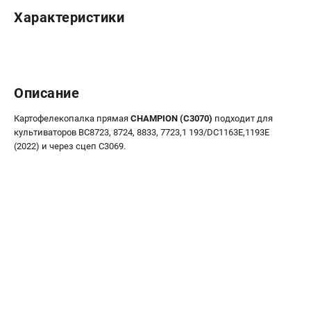
Новости
Характеристики
Юридическим лицам
Контакты
Бонусная программа
Способы оплаты
Описание
Как нас найти
Картофелекопалка прямая
CHAMPION (C3070)
подходит для
культиваторов BC8723, 8724, 8833, 7723,1 193/DC1163E,1193E
КАТАЛОГ
(2022) и через сцеп C3069.
Аккумуляторная техника
Генераторы электричества
Двигатели
Запасные части
Мотоблоки
Мотопомпы
Принадлежности и акссесуары
Садовая техника
Сварочное оборудование