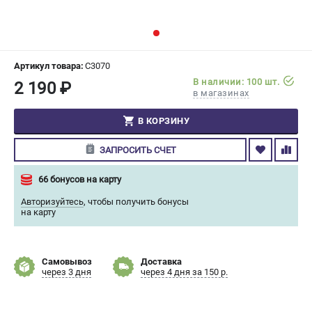
СРАВНЕНИЕ
(
0
)
ИЗБРАННОЕ
(
0
)
Артикул товара:
C3070
В наличии: 100 шт.
2 190 ₽
МАГАЗИНЫ
в магазинах
СЕРВИС
В КОРЗИНУ
ЗАПРОСИТЬ СЧЕТ
ПОДДЕРЖКА
Сервисный центр
66 бонусов на карту
Гарантия Champion
Авторизуйтесь
,
чтобы получить бонусы
Нашли дешевле?
на карту
Политика обработки персональных данных
Самовывоз
Доставка
ИНФОРМАЦИЯ
через 3 дня
через 4 дня за 150 р.
О компании
О бренде