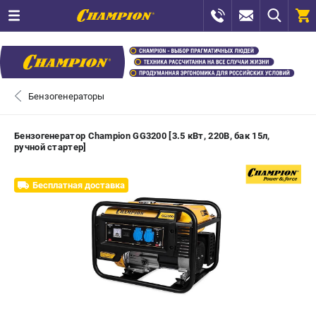
0 
₽
САНКТ-ПЕТЕРБУРГ
Бензогенераторы
+7 (812) 448-13-08
- ЗАКАЗ ИЗДЕЛИЙ
Бензогенератор Champion GG3200 [3.5 кВт, 220В, бак 15л,
ручной стартер]
+7 (8112) 59-12-69
- ЗАКАЗ ЗАПЧАСТЕЙ
Бесплатная доставка
ЗАКАЗАТЬ ЗАПЧАСТЬ
ВХОД ИЛИ РЕГИСТРАЦИЯ
КАТАЛОГ
АКЦИИ