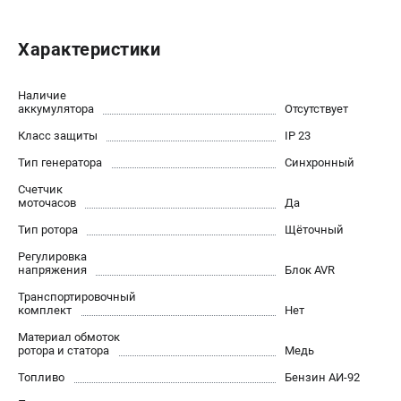
Новости
Юридическим лицам
Характеристики
Контакты
Бонусная программа
Наличие
Способы оплаты
аккумулятора
Отсутствует
Как нас найти
Класс защиты
IP 23
Тип генератора
Синхронный
КАТАЛОГ
Счетчик
Аккумуляторная техника
моточасов
Да
Генераторы электричества
Тип ротора
Щёточный
Двигатели
Регулировка
Запасные части
напряжения
Блок AVR
Мотоблоки
Транспортировочный
комплект
Нет
Мотопомпы
Принадлежности и акссесуары
Материал обмоток
ротора и статора
Медь
Садовая техника
Топливо
Бензин АИ-92
Сварочное оборудование