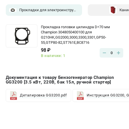
Прокладки для электроинструмента
(1)
Кани
Прокладка головки цилиндра D=70 мм
Champion 3048050400100 для
G210HK,GG2000,3000,3300,3301,GP50-
55,GTP80-82,ST761E,BC8716
98 ₽
0
В наличии: 1
Документация к товару Бензогенератор Champion
GG3200 [3.5 кВт, 220В, бак 15л, ручной стартер]
Деталировка GG3200.pdf
Инструкция GG3200, 