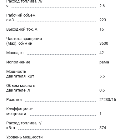
Расход топлива, л/
ч
2.6
Рабочий объем,
см3
223
Выходной ток, А
16
Частота вращения
(Max), об/мин
3600
Масса, кг
42
Исполнение
рама
Мощность
двигателя, кВт
5.5
Объем масла в
двигателе, л
0.6
Розетки
2*230/16
Коэффициент
мощности
1
Расход топлива, г/
кВтч
374
Уровень мощности