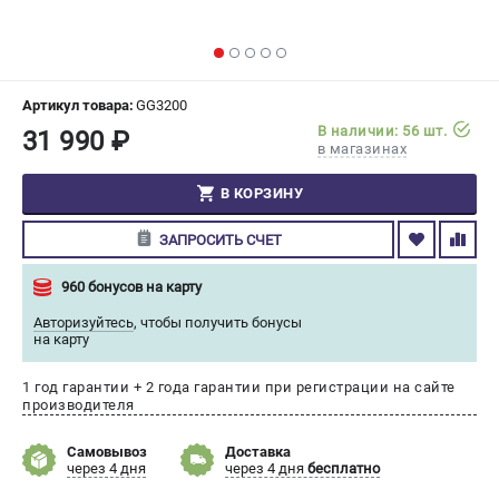
СРАВНЕНИЕ
(
0
)
ИЗБРАННОЕ
(
0
)
Артикул товара:
GG3200
В наличии: 56 шт.
31 990 ₽
МАГАЗИНЫ
в магазинах
СЕРВИС
В КОРЗИНУ
ЗАПРОСИТЬ СЧЕТ
ПОДДЕРЖКА
Сервисный центр
960 бонусов на карту
Гарантия Champion
Авторизуйтесь
,
чтобы получить бонусы
Нашли дешевле?
на карту
Политика обработки персональных данных
1 год гарантии + 2 года гарантии при регистрации на сайте
производителя
ИНФОРМАЦИЯ
Самовывоз
Доставка
О компании
через 4 дня
через 4 дня
бесплатно
О бренде