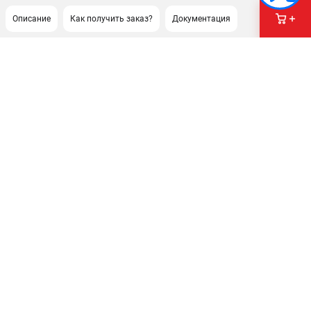
Описание
Как получить заказ?
Документация
ПОДДЕРЖКА
Сервисный центр
Гарантия Champion
Нашли дешевле?
Политика обработки персональных данных
ИНФОРМАЦИЯ
О компании
О бренде
Новости
Юридическим лицам