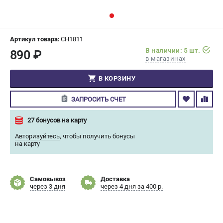
СРАВНЕНИЕ
(
0
)
ИЗБРАННОЕ
(
0
)
Артикул товара:
CH1811
В наличии: 5 шт.
890 ₽
в магазинах
МАГАЗИНЫ
В КОРЗИНУ
СЕРВИС
ЗАПРОСИТЬ СЧЕТ
ПОДДЕРЖКА
27 бонусов на карту
Сервисный центр
Авторизуйтесь
,
чтобы получить бонусы
Гарантия Champion
на карту
Нашли дешевле?
Политика обработки персональных данных
Самовывоз
Доставка
через 3 дня
через 4 дня за 400 р.
ИНФОРМАЦИЯ
О компании
О бренде