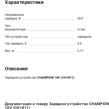
Характеристики
Новости
Юридическим лицам
Напряжение
Контакты
зарядки, В
20.9
Бонусная программа
Тип
Способы оплаты
аккумулятора
Li-Ion
Как нас найти
Тип устройства
зарядное
Ток зарядки, А
0.9
КАТАЛОГ
Вес, кг
0.17
Аккумуляторная техника
Генераторы электричества
Двигатели
Описание
Запасные части
Зарядное устройство
CHAMPION 18V (CH1811)
Мотоблоки
Мотопомпы
Принадлежности и акссесуары
Садовая техника
Документация к товару Зарядное устройство CHAMPION
Сварочное оборудование
18V (CH1811)