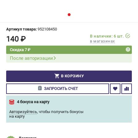
СРАВНЕНИЕ
(
0
)
ИЗБРАННОЕ
(
0
)
Артикул товара:
952108450
В наличии: 6 шт.
140 ₽
МАГАЗИНЫ
в магазинах
Скидка 7 ₽
СЕРВИС
После авторизации
ПОДДЕРЖКА
В КОРЗИНУ
Сервисный центр
Гарантия Champion
ЗАПРОСИТЬ СЧЕТ
Нашли дешевле?
Политика обработки персональных данных
4 бонуса на карту
Авторизуйтесь
,
чтобы получить бонусы
на карту
ИНФОРМАЦИЯ
О компании
О бренде