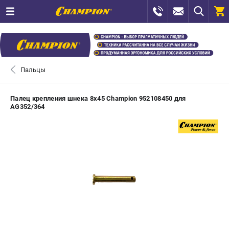
0 
₽
САНКТ-ПЕТЕРБУРГ
Пальцы
+7 (812) 448-13-08
- ЗАКАЗ ИЗДЕЛИЙ
Палец крепления шнека 8х45 Champion 952108450 для
AG352/364
+7 (8112) 59-12-69
- ЗАКАЗ ЗАПЧАСТЕЙ
ЗАКАЗАТЬ ЗАПЧАСТЬ
ВХОД ИЛИ РЕГИСТРАЦИЯ
КАТАЛОГ
АКЦИИ