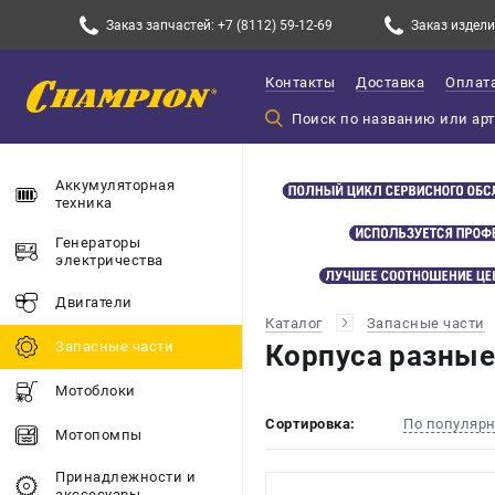
Заказ запчастей: +7 (8112) 59-12-69
Заказ изделий
Контакты
Доставка
Оплат
Аккумуляторная
техника
Генераторы
электричества
Двигатели
Каталог
Запасные части
Запасные части
Корпуса разные
Мотоблоки
Сортировка:
По популяр
Мотопомпы
Принадлежности и
акссесуары