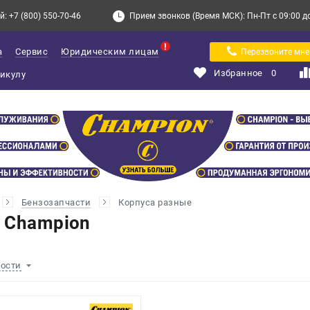
: +7 (800) 550-70-46
Прием звонков (Время МСК): Пн-Пт с 09:00 до 
а
Сервис
Юридическим лицам
Перезвоните мне
Избранное
0
Бензозапчасти
Корпуса разные
 Champion
ности