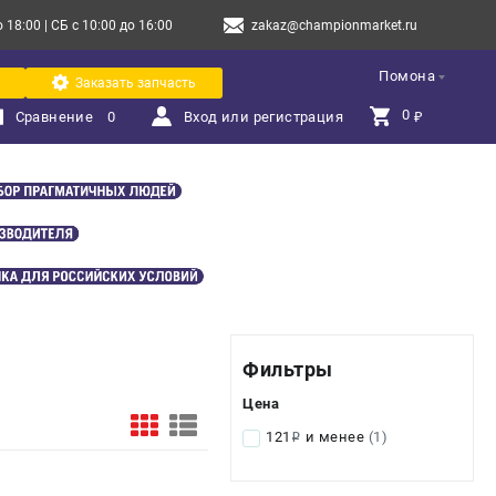
18:00 | СБ с 10:00 до 16:00
zakaz@championmarket.ru
Помона
Заказать запчасть
0 
Сравнение
0
Вход или регистрация
₽
Фильтры
Цена
121
и менее
(1)
i