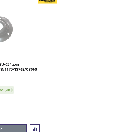
SJ-024 для
BS/1170/1376Е/С3060
изации
ОГ