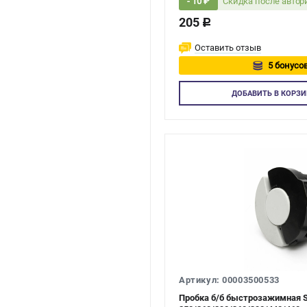
Скидка после авто
- 10 ₽
205
c
Оставить отзыв
5 бонусов
Авторизуй
ДОБАВИТЬ
В КОРЗИ
Артикул: 00003500533
Пробка б/б быстрозажимная St