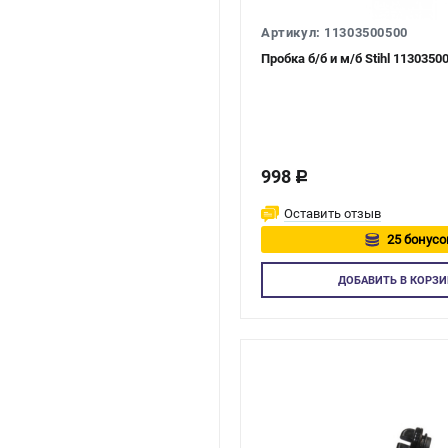
Артикул: 11303500500
Пробка б/б и м/б Stihl 113035
998
c
Оставить отзыв
25 бонусо
Авторизуй
ДОБАВИТЬ
В КОРЗИ