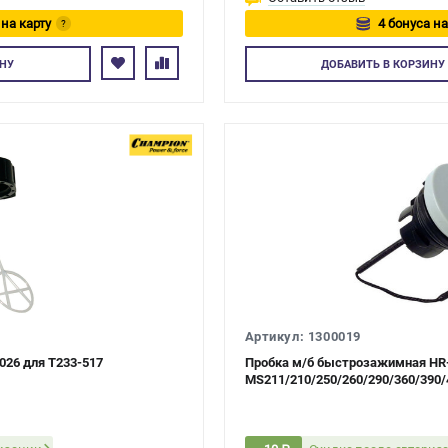
 на карту
4 бонуса на
?
есь
Авторизуйтес
НУ
ДОБАВИТЬ
В КОРЗИНУ
Артикул: 1300019
026 для T233-517
Пробка м/б быстрозажимная HR-
MS211/210/250/260/290/360/390/