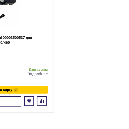
l 00003500537 для
40/460
Доставим
Подробнее
а карту
?
сь