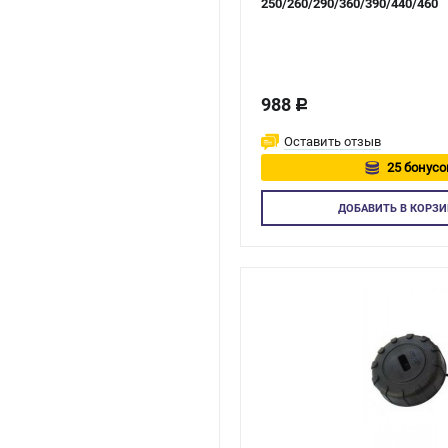
250/260/290/360/390/440/460
988
c
Оставить отзыв
25 бонусо
Авторизуй
ДОБАВИТЬ
В КОРЗИ