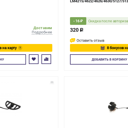
LM4215/4622/4626/4630/5127/51
Скидка после авториз
- 16 ₽
Доставим
320
c
Подробнее
Оставить отзыв
в на карту
8 бонусов н
?
тесь
Авторизуйтес
НУ
ДОБАВИТЬ
В КОРЗИНУ