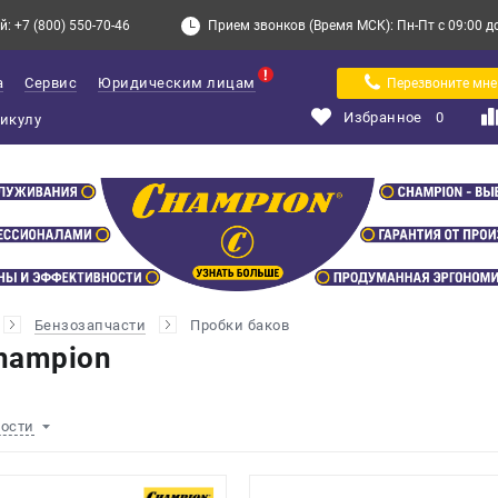
: +7 (800) 550-70-46
Прием звонков (Время МСК): Пн-Пт с 09:00 до 
а
Сервис
Юридическим лицам
Перезвоните мне
Избранное
0
Бензозапчасти
Пробки баков
hampion
ности