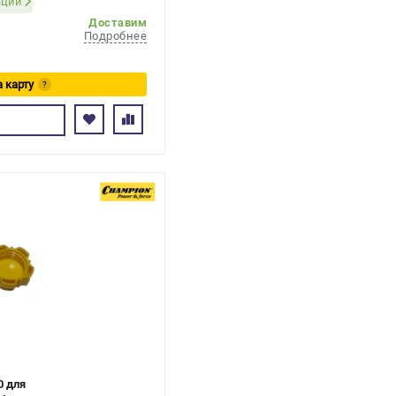
ации
Доставим
Подробнее
а карту
?
ь
0 для