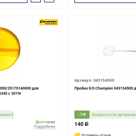
Артикул: 043154500
0000/25170140000 для
Пробка б/б Champion 043154500 д
345 с 2019г
изации
Скидка после авториза
- 7 ₽
Доставим
140
c
Подробнее
Оставить отзыв