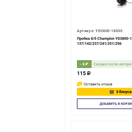
Артикул: YD3800-18030
Пробка б/б Champion YD3800-1
137/142/237/241/251/256
Скидка после автор
- 6 ₽
115
c
Оставить отзыв
3 бонуса
Авторизуйт
ДОБАВИТЬ
В КОРЗИ