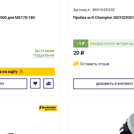
Артикул: 3001025202
00500 для MS170/180
Пробка м/б Champion 3001029301
Скидка после авториза
- 1 ₽
Доставим
20
c
Подробнее
Оставить отзыв
в на карту
?
тесь
НУ
ДОБАВИТЬ
В КОРЗИНУ