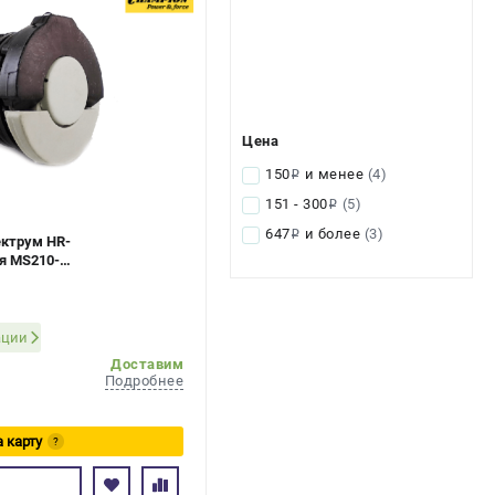
Цена
150
и менее
(4)
i
151 - 300
(5)
i
647
и более
(3)
i
ектрум HR-
я MS210-
ации
Доставим
Подробнее
а карту
?
ь