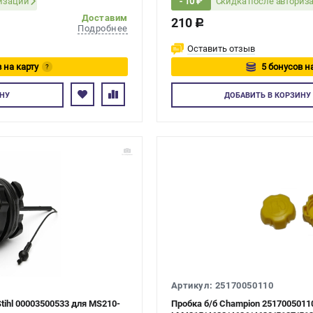
ризации
Скидка после авториз
- 10 ₽
Доставим
210
c
Подробнее
Оставить отзыв
 на карту
5 бонусов н
?
тесь
Авторизуйтес
НУ
ДОБАВИТЬ
В КОРЗИНУ
Артикул: 25170050110
ihl 00003500533 для MS210-
Пробка б/б Champion 2517005011