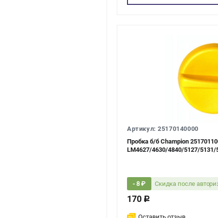
Артикул: 25170140000
Пробка б/б Champion 2517011
LM4627/4630/4840/5127/5131/5
Скидка после автор
- 8 ₽
170
c
Оставить отзыв