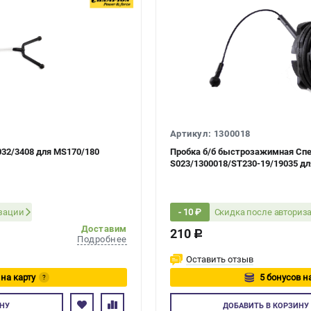
Артикул: 1300018
032/3408 для MS170/180
Пробка б/б быстрозажимная Сп
S023/1300018/ST230-19/19035 дл
250/260/290/360/390/440/460
изации
Скидка после авториз
- 10 ₽
Доставим
210
c
Подробнее
Оставить отзыв
 на карту
5 бонусов н
?
есь
Авторизуйтес
НУ
ДОБАВИТЬ
В КОРЗИНУ