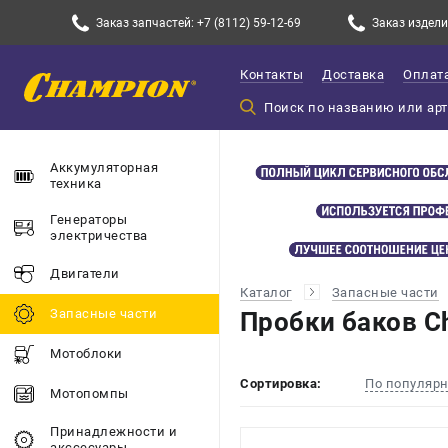
Заказ запчастей: +7 (8112) 59-12-69
Заказ изделий
Контакты
Доставка
Оплат
Аккумуляторная
техника
Генераторы
электричества
Двигатели
Каталог
Запасные части
Запасные части
Пробки баков C
Мотоблоки
Сортировка:
По популяр
Мотопомпы
Принадлежности и
акссесуары