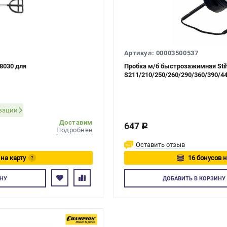
Артикул: 00003500537
8030 для
Пробка м/б быстрозажимная Stih
S211/210/250/260/290/360/390/4
изации
Доставим
647
c
Подробнее
Оставить отзыв
 на карту
16 бонусов н
?
есь
Авторизуйте
НУ
ДОБАВИТЬ
В КОРЗИНУ