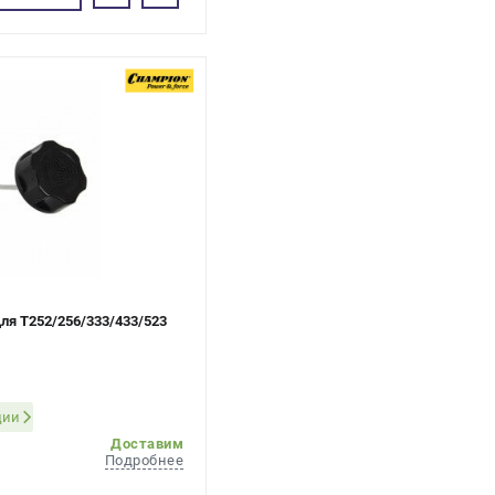
ля T252/256/333/433/523
ции
Доставим
Подробнее