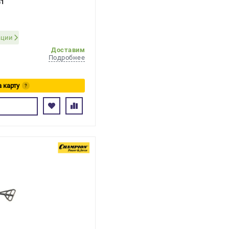
31
ации
Доставим
Подробнее
а карту
?
ь