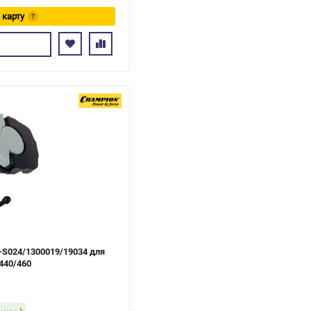
 карту
?
ь
S024/1300019/19034 для
440/460