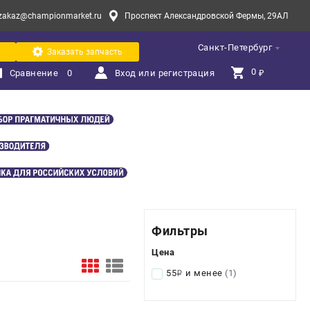
zakaz@championmarket.ru
Проспект Александровской Фермы, 29АЛ
Санкт-Петербург
Заказать запчасть
0 
Сравнение
0
Вход или регистрация
₽
Фильтры
Цена
55
и менее
(1)
i