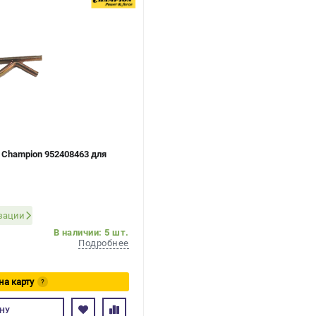
 Champion 952408463 для
изации
В наличии: 5 шт.
Подробнее
на карту
?
есь
НУ