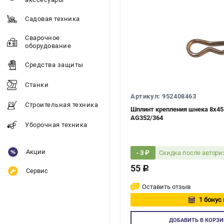
Садовая техника
Сварочное
оборудование
Средства защиты
Станки
Артикул: 952408463
Строительная техника
Шплинт крепления шнека 8х45
AG352/364
Уборочная техника
Акции
Скидка после автор
- 3 ₽
55
c
Сервис
Оставить отзыв
1 бонус 
Авторизуйт
ДОБАВИТЬ
В КОРЗИ