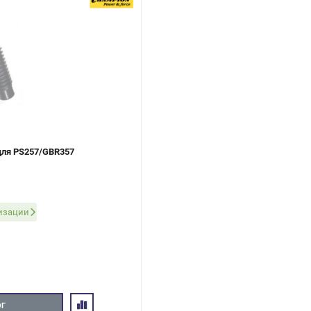
для PS257/GBR357
ризации
ОГ