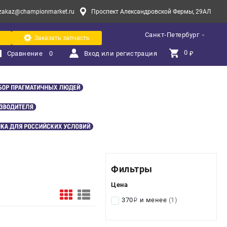
zakaz@championmarket.ru
Проспект Александровской Фермы, 29АЛ
Санкт-Петербург
Заказать запчасть
0 
Сравнение
0
Вход или регистрация
₽
Фильтры
Цена
370
и менее
(1)
i